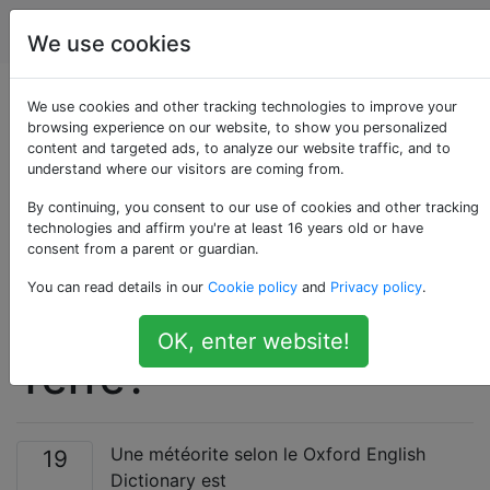
Astronomie
Étiquettes
Account
We use cookies
Quel est le nom des
We use cookies and other tracking technologies to improve your
browsing experience on our website, to show you personalized
content and targeted ads, to analyze our website traffic, and to
météorites qui ont
understand where our visitors are coming from.
frappé la Lune, Mars
By continuing, you consent to our use of cookies and other tracking
technologies and affirm you're at least 16 years old or have
consent from a parent or guardian.
ou à peu près tout ce
You can read details in our
Cookie policy
and
Privacy policy
.
qui n'est pas la
OK, enter website!
Terre?
Une météorite selon le Oxford English
19
Dictionary est