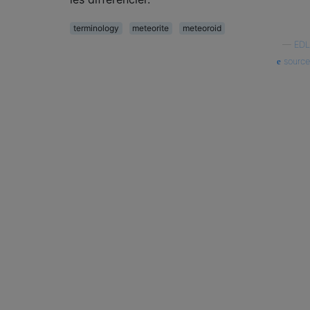
terminology
meteorite
meteoroid
—
EDL
source