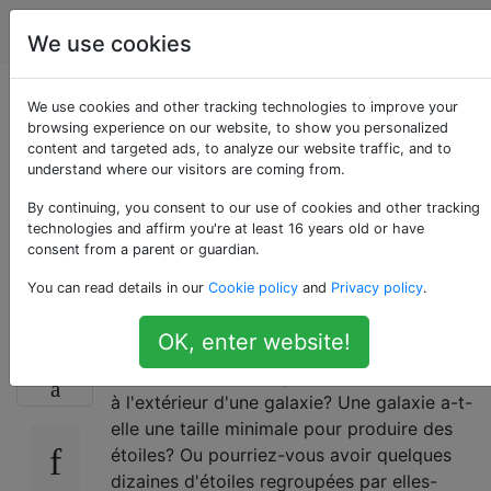
Astronomie
Étiquettes
Account
We use cookies
Des étoiles
We use cookies and other tracking technologies to improve your
browsing experience on our website, to show you personalized
content and targeted ads, to analyze our website traffic, and to
pourraient-elles se
understand where our visitors are coming from.
former à l'extérieur
By continuing, you consent to our use of cookies and other tracking
technologies and affirm you're at least 16 years old or have
consent from a parent or guardian.
des galaxies?
You can read details in our
Cookie policy
and
Privacy policy
.
OK, enter website!
Est-il possible qu'il y ait une nébuleuse
16
suffisamment dense pour former des étoiles
à l'extérieur d'une galaxie? Une galaxie a-t-
elle une taille minimale pour produire des
étoiles? Ou pourriez-vous avoir quelques
dizaines d'étoiles regroupées par elles-