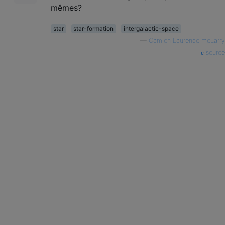
mêmes?
star
star-formation
intergalactic-space
—
Camion Laurence mcLarry
source