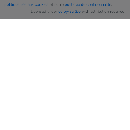
politique liée aux cookies
et notre
politique de confidentialité
.
Licensed under
cc by-sa 3.0
with attribution required.