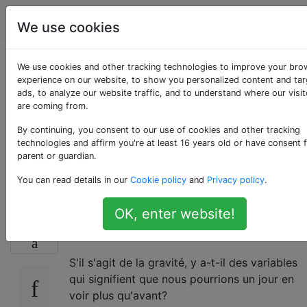
Astronomie
Étiquettes
Account
We use cookies
Pourquoi un seul côté
We use cookies and other tracking technologies to improve your bro
experience on our website, to show you personalized content and ta
ads, to analyze our website traffic, and to understand where our visit
de la Lune est-il
are coming from.
visible depuis la
By continuing, you consent to our use of cookies and other tracking
technologies and affirm you're at least 16 years old or have consent 
parent or guardian.
Terre?
You can read details in our
Cookie policy
and
Privacy policy
.
OK, enter website!
Pourquoi ne voyons-nous jamais que le mêm
61
côté de la lune?
S'il s'agit de la gravité, y a-t-il des variables
qui signifient que nous pourrions un jour en
voir plus qu'avant?