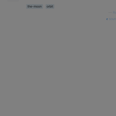
the-moon
orbit
—
R
sour