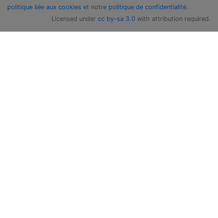
politique liée aux cookies
et notre
politique de confidentialité
.
Licensed under
cc by-sa 3.0
with attribution required.