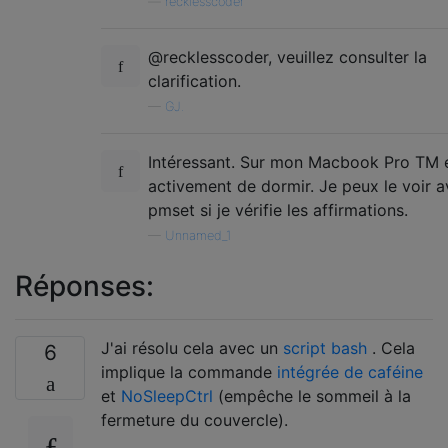
—
recklesscoder
@recklesscoder, veuillez consulter la
clarification.
—
GJ.
Intéressant. Sur mon Macbook Pro TM
activement de dormir. Je peux le voir 
pmset si je vérifie les affirmations.
—
Unnamed_1
Réponses:
J'ai résolu cela avec un
script bash
. Cela
6
implique la commande
intégrée de caféine
et
NoSleepCtrl
(empêche le sommeil à la
fermeture du couvercle).