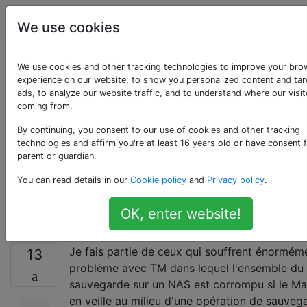
Apple
Étiquettes
Account
We use cookies
Comment empêcher
We use cookies and other tracking technologies to improve your bro
experience on our website, to show you personalized content and ta
ads, to analyze our website traffic, and to understand where our visit
le sommeil pendant
coming from.
qu'une sauvegarde
By continuing, you consent to our use of cookies and other tracking
technologies and affirm you're at least 16 years old or have consent 
parent or guardian.
Time Machine est en
You can read details in our
Cookie policy
and
Privacy policy
.
cours?
OK, enter website!
Je fais partie de ceux qui souffrent énormém
13
problème avec TM dans lequel l'ensemble du 
sauvegarde sur un NAS est corrompu si le M
en veille au milieu d'une opération de sauveg