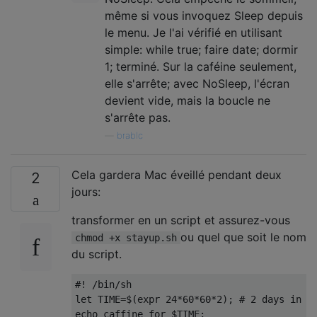
même si vous invoquez Sleep depuis
le menu. Je l'ai vérifié en utilisant
simple: while true; faire date; dormir
1; terminé. Sur la caféine seulement,
elle s'arrête; avec NoSleep, l'écran
devient vide, mais la boucle ne
s'arrête pas.
—
brablc
Cela gardera Mac éveillé pendant deux
2
jours:
transformer en un script et assurez-vous
ou quel que soit le nom
chmod +x stayup.sh
du script.
#! /bin/sh

let TIME=$(expr 24*60*60*2); # 2 days in se
echo caffine for $TIME;
