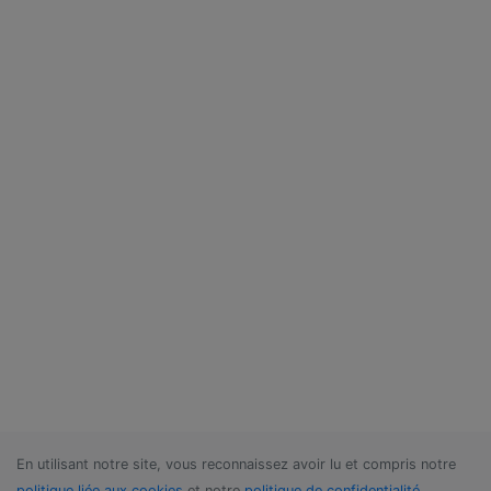
En utilisant notre site, vous reconnaissez avoir lu et compris notre
politique liée aux cookies
et notre
politique de confidentialité
.