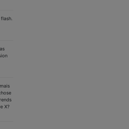
flash.
pas
sion
 mais
 chose
prends
re X?