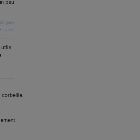
un peu
tergene
source
utile
n
 corbeille.
alement