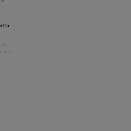
t la
et blanc
source