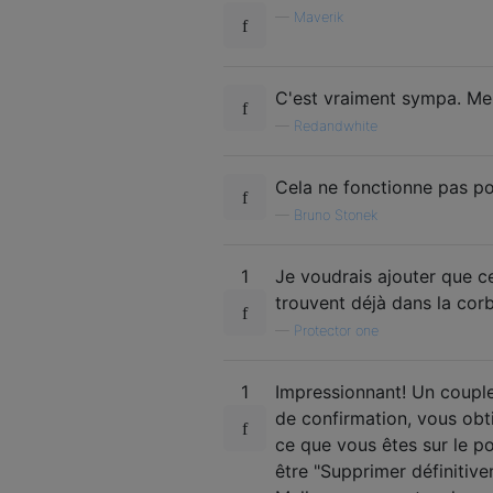
—
Maverik
C'est vraiment sympa. Mer
—
Redandwhite
Cela ne fonctionne pas pour
—
Bruno Stonek
1
Je voudrais ajouter que ce
trouvent déjà dans la corbei
—
Protector one
1
Impressionnant! Un couple 
de confirmation, vous obt
ce que vous êtes sur le po
être "Supprimer définitive