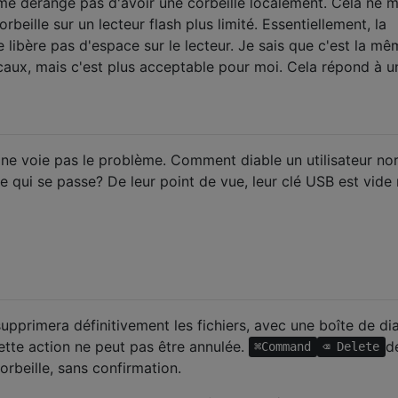
e dérange pas d'avoir une corbeille localement. Cela ne 
beille sur un lecteur flash plus limité. Essentiellement, la
e libère pas d'espace sur le lecteur. Je sais que c'est la m
caux, mais c'est plus acceptable pour moi. Cela répond à u
 ne voie pas le problème. Comment diable un utilisateur no
e qui se passe? De leur point de vue, leur clé USB est vide
supprimera définitivement les fichiers, avec une boîte de di
ette action ne peut pas être annulée.
d
⌘Command
⌫ Delete
orbeille, sans confirmation.