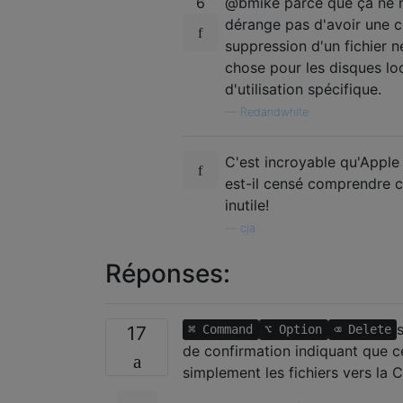
6
@bmike parce que ça ne m
dérange pas d'avoir une cor
suppression d'un fichier n
chose pour les disques lo
d'utilisation spécifique.
—
Redandwhite
C'est incroyable qu'Apple
est-il censé comprendre c
inutile!
—
cja
Réponses:
17
⌘ Command
⌥ Option
⌫ Delete
de confirmation indiquant que c
simplement les fichiers vers la C