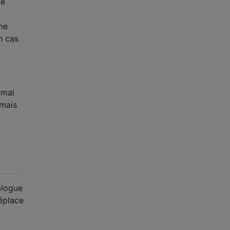
me
ême
n cas
rmal
 mais
alogue
éplace