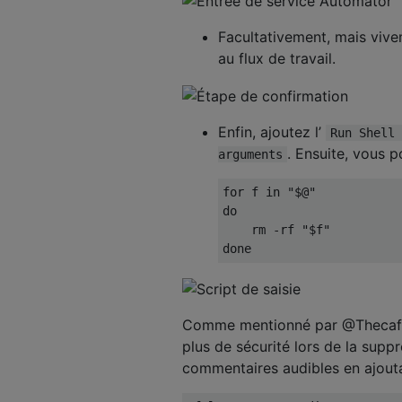
Facultativement, mais vi
au flux de travail.
Enfin, ajoutez l’
Run Shell 
. Ensuite, vous p
arguments
for f in "$@"

do

    rm -rf "$f"

Comme mentionné par @Thecafr
plus de sécurité lors de la supp
commentaires audibles en ajoutan