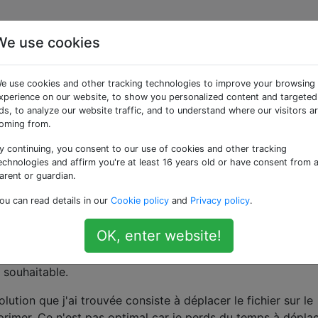
We use cookies
gnorer la corbeille lors
e use cookies and other tracking technologies to improve your browsing
 d'un fichier?
xperience on our website, to show you personalized content and targeted
ds, to analyze our website traffic, and to understand where our visitors a
oming from.
y continuing, you consent to our use of cookies and other tracking
nts disques durs externes USB et lecteurs flash à mon
echnologies and affirm you're at least 16 years old or have consent from 
r la suppression de fichiers et leur permettre de récupérer de
arent or guardian.
ou can read details in our
Cookie policy
and
Privacy policy
.
hier, il sera conservé dans un dossier de corbeille masqué s
OK, enter website!
e vide la corbeille. Cela me force également à vider ma corb
e le disque externe est toujours connecté pour récupérer 
 souhaitable.
lution que j'ai trouvée consiste à déplacer le fichier sur le
pprimer. Ce n'est pas optimal car je perds du temps à dépla