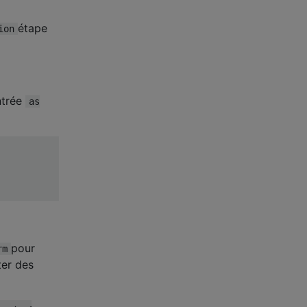
étape
ion
ntrée
as
pour
rm
ter des