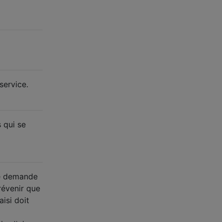
service.
 qui se
 de demande
révenir que
isi doit