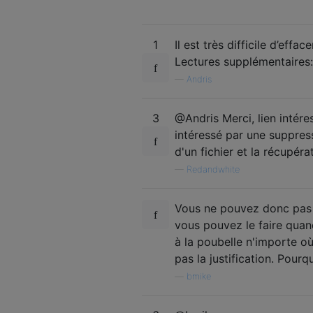
1
Il est très difficile d’eff
Lectures supplémentaires
—
Andris
3
@Andris Merci, lien intére
intéressé par une suppres
d'un fichier et la récupéra
—
Redandwhite
Vous ne pouvez donc pas vi
vous pouvez le faire quan
à la poubelle n'importe o
pas la justification. Pour
—
bmike