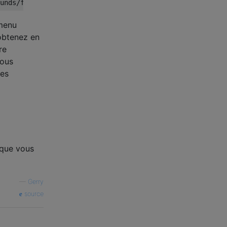
 menu
obtenez en
re
ous
des
 que vous
—
Gerry
source