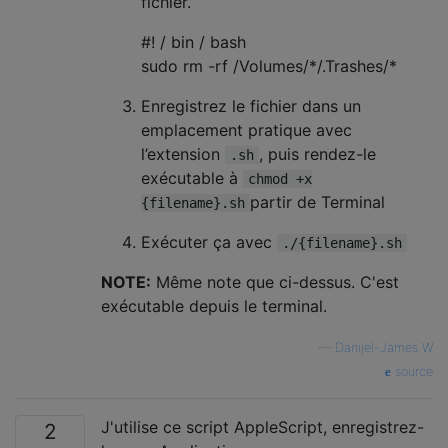
fichier.
#! / bin / bash
sudo rm -rf /Volumes/*/.Trashes/*
Enregistrez le fichier dans un
emplacement pratique avec
l’extension
, puis rendez-le
.sh
exécutable à
chmod +x
partir de Terminal
{filename}.sh
Exécuter ça avec
./{filename}.sh
NOTE:
Même note que ci-dessus. C'est
exécutable depuis le terminal.
—
Danijel-James W
source
J'utilise ce script AppleScript, enregistrez-
2