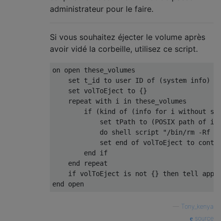
administrateur pour le faire.
Si vous souhaitez éjecter le volume après
avoir vidé la corbeille, utilisez ce script.
on open these_volumes

    set t_id to user ID of (system info)

    set volToEject to {}

    repeat with i in these_volumes

        if (kind of (info for i without siz
            set tPath to (POSIX path of i) 
            do shell script "/bin/rm -Rf  "
            set end of volToEject to conten
        end if

    end repeat

    if volToEject is not {} then tell appli
—
Tony_kenya
source