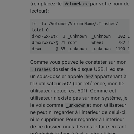
(remplacez-le
par votre nom de
VolumeName
lecteur):
ls -la /Volumes/VolumeName/.Trashes/

total 0

d-wx-wx-wt@  3 _unknown  _unknown   102 10 
drwxrwxrwx@ 21 root      wheel      782 13 
Comme vous pouvez le constater sur mon
dossier de disque USB, il existe
.Trashes
un sous-dossier appelé
appartenant à
502
l’ID utilisateur 502 (par référence, mon ID
utilisateur actuel est 501). Comme cet
utilisateur n'existe pas sur mon système, je
le vois comme
et mon utilisateur
_unknown
ne peut ni regarder à l'intérieur de celui-ci,
ni le supprimer. Pour regarder à l'intérieur
de ce dossier, nous devons le faire en tant
qu'administrateur (c'est-à-dire utiliser