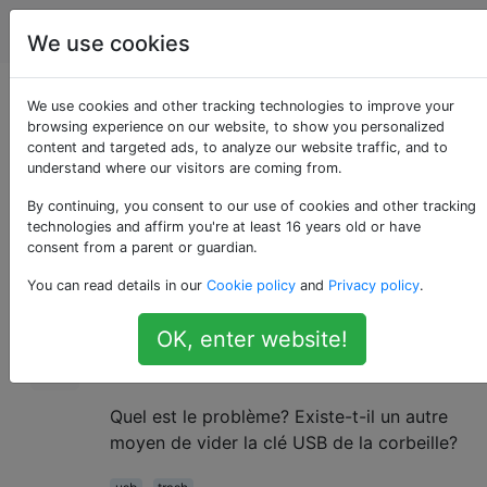
Apple
Étiquettes
Account
We use cookies
Vider la corbeille de
We use cookies and other tracking technologies to improve your
browsing experience on our website, to show you personalized
content and targeted ads, to analyze our website traffic, and to
la clé USB
understand where our visitors are coming from.
By continuing, you consent to our use of cookies and other tracking
technologies and affirm you're at least 16 years old or have
J'ai une clé USB connectée à mon Mac. Ce
41
consent from a parent or guardian.
que j'ai trouvé n'a
pas été vidé
.Trashes
You can read details in our
Cookie policy
and
Privacy policy
.
lorsque la corbeille de vidage (cliquez avec
le bouton droit sur l' icône de la
corbeille
et
OK, enter website!
exécutez "Vider la corbeille") pour le lecteur
USB
Quel est le problème? Existe-t-il un autre
moyen de vider la clé USB de la corbeille?