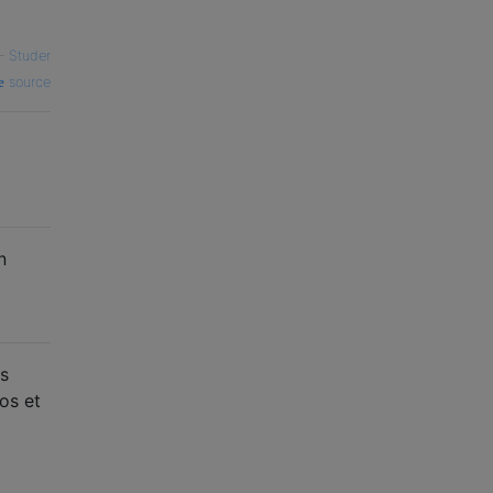
—
Studer
source
n
es
os et