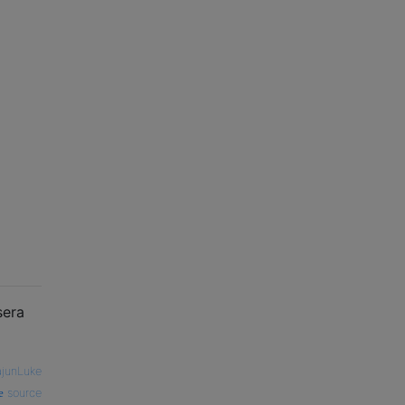
sera
junLuke
source