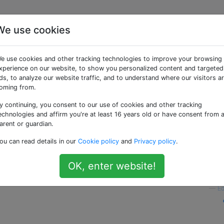
We use cookies
en d'ajouter un livre
e use cookies and other tracking technologies to improve your browsing
ns iTunes?
xperience on our website, to show you personalized content and targeted
ds, to analyze our website traffic, and to understand where our visitors a
oming from.
y continuing, you consent to our use of cookies and other tracking
ux formats ePub et PDF. Je peux facilement ajouter le PDF à 
echnologies and affirm you're at least 16 years old or have consent from 
 trouve pas de méthode pour obtenir un livre ePub dans iB
arent or guardian.
n ordinateur portable avec iTunes où mon iPhone se synchro
ou can read details in our
Cookie policy
and
Privacy policy
.
our le moment.
OK, enter website!
e ePub à iBooks sans iTunes?
—
E