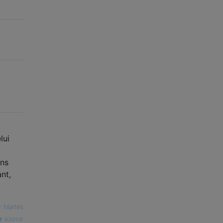
lui
ans
ant,
—
Martes
source