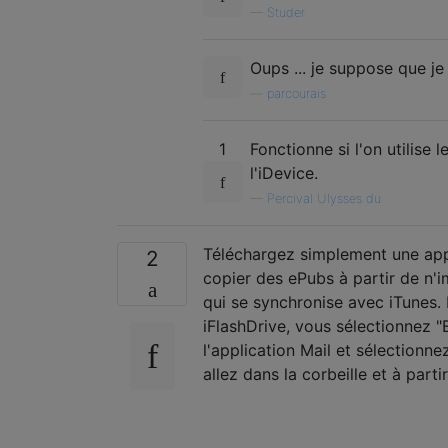
—
Studer
Oups ... je suppose que je
—
parcourais
1
Fonctionne si l'on utilise 
l'iDevice.
—
Percival Ulysses du
Téléchargez simplement une app
2
copier des ePubs à partir de n'i
qui se synchronise avec iTunes. E
iFlashDrive, vous sélectionnez "
l'application Mail et sélectionne
allez dans la corbeille et à part