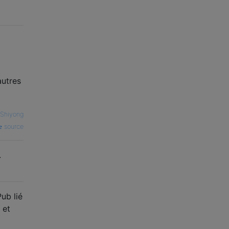
autres
Shiyong
source
.
ub lié
 et