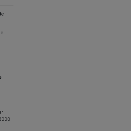
de
le
e
ar
:8000