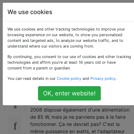
Apple
Étiquettes
Account
We use cookies
Puis-je utiliser mon
We use cookies and other tracking technologies to improve your
browsing experience on our website, to show you personalized
content and targeted ads, to analyze our website traffic, and to
ancien chargeur
understand where our visitors are coming from.
MacBook sur mon
By continuing, you consent to our use of cookies and other tracking
technologies and affirm you're at least 16 years old or have
consent from a parent or guardian.
nouveau Mac?
You can read details in our
Cookie policy
and
Privacy policy
.
OK, enter website!
J'ai un 15 "MBP 2011, qui utilise une
13
alimentation de 85W. Mon ancien MBP 15" de
2008 dispose également d'une alimentation
de 85 W, mais je ne parviens pas à le faire
fonctionner. Ça ne devrait pas? C'est la
même puissance en watts, et l'adaptateur