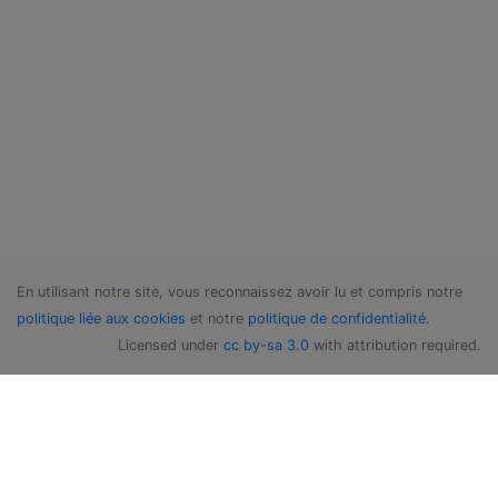
En utilisant notre site, vous reconnaissez avoir lu et compris notre
politique liée aux cookies
et notre
politique de confidentialité
.
Licensed under
cc by-sa 3.0
with attribution required.