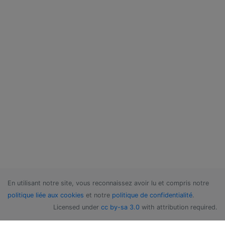
En utilisant notre site, vous reconnaissez avoir lu et compris notre
politique liée aux cookies
et notre
politique de confidentialité
.
Licensed under
cc by-sa 3.0
with attribution required.