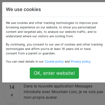
Apple
Étiquettes
Account
We use cookies
Comment puis-je
We use cookies and other tracking technologies to improve your
browsing experience on our website, to show you personalized
content and targeted ads, to analyze our website traffic, and to
ajouter des images
understand where our visitors are coming from.
d'avatar / de profil
By continuing, you consent to our use of cookies and other tracking
technologies and affirm you're at least 16 years old or have
consent from a parent or guardian.
manquantes dans les
You can read details in our
Cookie policy
and
Privacy policy
.
messages?
OK, enter website!
Dans la nouvelle application Messages
14
introduite avec Mountain Lion, je ne vois pas
mon propre avatar.