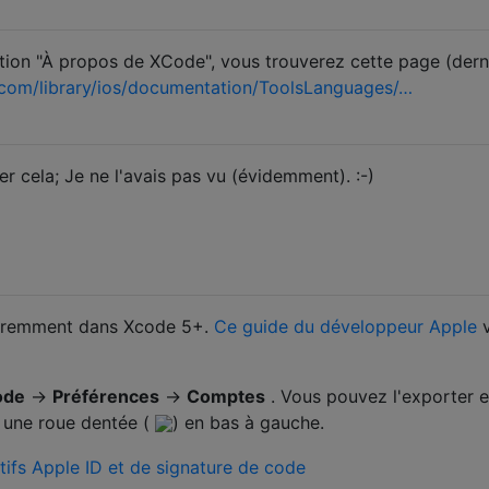
sation "À propos de XCode", vous trouverez cette page (dern
.com/library/ios/documentation/ToolsLanguages/…
er cela; Je ne l'avais pas vu (évidemment). :-)
féremment dans Xcode 5+.
Ce guide du développeur Apple
v
ode
→
Préférences
→
Comptes
. Vous pouvez l'exporter 
t une roue dentée (
) en bas à gauche.