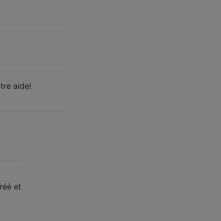
tre aide!
réé et