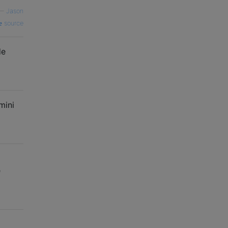
—
Jason
source
de
mini
e