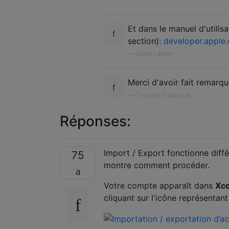
Et dans le manuel d'utili
section):
developer.apple
—
Rene Larsen
Merci d'avoir fait remarqu
—
Thunder Rabbit le
Réponses:
Import / Export fonctionne dif
75
montre comment procéder.
Votre compte apparaît dans
Xc
cliquant sur l'icône représentan