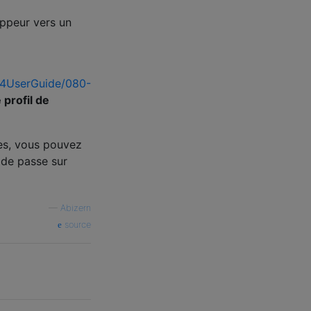
oppeur vers un
e4UserGuide/080-
 profil de
es, vous pouvez
 de passe sur
—
Abizern
source