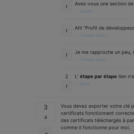
Avez-vous une section de 
—
Abizern
Ah! "Profil de développeur
—
Thunder Rabbit
Je me rapproche un peu, m
—
Thunder Rabbit
2
L'
étape par étape
lien n'
—
Blaise
Vous devez exporter votre clé p
3
certificats fonctionnent correct
des certificats téléchargés à pa
comme il fonctionne pour moi.