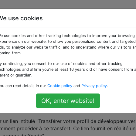
We use cookies
er mon profil de
e use cookies and other tracking technologies to improve your browsing
sur un autre ordinateur
xperience on our website, to show you personalized content and targeted
ds, to analyze our website traffic, and to understand where our visitors a
oming from.
y continuing, you consent to our use of cookies and other tracking
s transférer mes certificats et profils de mon ancien ordina
echnologies and affirm you're at least 16 years old or have consent from 
er vos identités",
je dois transférer trois ensembles d'élé
arent or guardian.
ou can read details in our
Cookie policy
and
Privacy policy
.
veloppeur iPhone dans votre trousseau
tribution iPhone dans votre trousseau
OK, enter website!
ioning dans l'organiseur Xcode> onglet Périphériques> secti
s "Bibliothèque"
 un lien intitulé "Transférer votre profil de développeur ver
mment procéder à ce transfert. Ce lien fournit en réalité u
"À propos de Xcode".