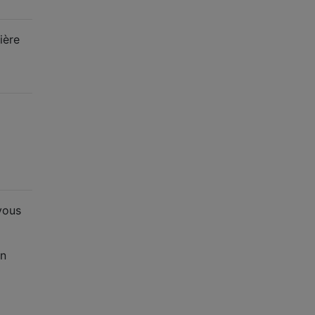
ière
ous
en