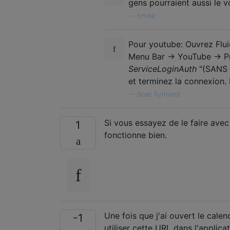
gens pourraient aussi le voi
—
bmike
Pour youtube: Ouvrez Flui
Menu Bar -> YouTube -> Pr
ServiceLoginAuth
"(SANS g
et terminez la connexion. 
—
Boaz Rymland
Si vous essayez de le faire avec u
1
fonctionne bien.
Une fois que j'ai ouvert le cale
-1
utiliser cette URL dans l'applic