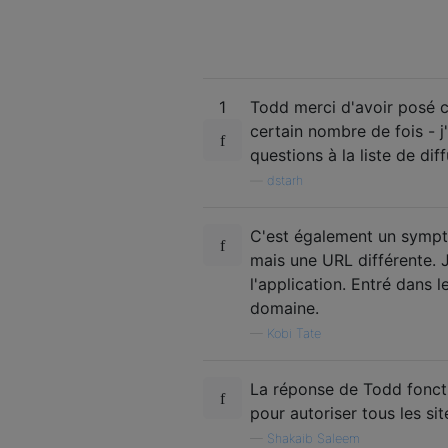
1
Todd merci d'avoir posé ce
certain nombre de fois - j
questions à la liste de dif
—
dstarh
C'est également un sympt
mais une URL différente. J
l'application. Entré dans l
domaine.
—
Kobi Tate
La réponse de Todd foncti
pour autoriser tous les sit
—
Shakaib Saleem