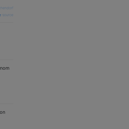
chendorf
source
e nom
ion