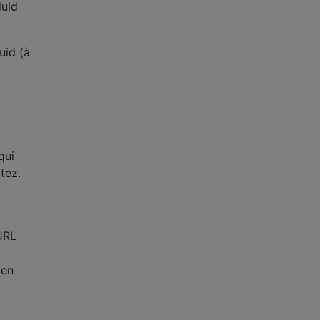
luid
uid (à
qui
tez.
URL
yen