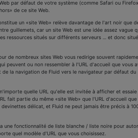
 Web par défaut de votre système (comme Safari ou Firefox
ors» de ce site Web.
nstitue un «site Web» relève davantage de l'art noir que d
ntre guillemets, car un site Web est une idée assez vague q
s ressources situés sur différents serveurs ... et donc situ
pour de nombreux sites Web vous redirige souvent rapideme
qui peuvent ou non ressembler à l'URL d'accueil que vous 
t de la navigation de Fluid vers le navigateur par défaut du
n'importe quelle URL qu'elle est invitée à afficher et essaie
 URL fait partie du même «site Web» que l'URL d'accueil que
de devinettes délicat, et Fluid ne peut jamais être précis à 1
 une fonctionnalité de liste blanche / liste noire pour autor
mporte quel modèle d'URL que vous choisissez.