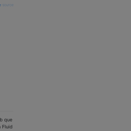
source
eb que
 Fluid