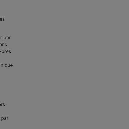
ues
r par
dans
 Après
in que
ers
 par