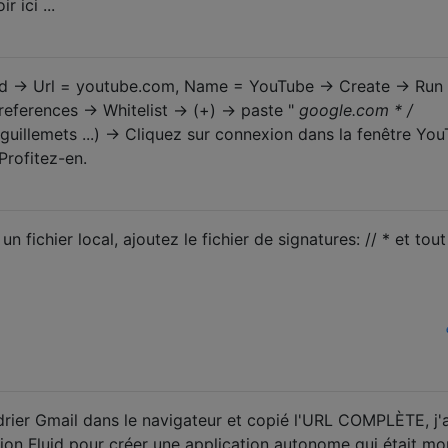
r ici ...
d -> Url = youtube.com, Name = YouTube -> Create -> Run i
eferences -> Whitelist -> (+) -> paste "
google.com * /
uillemets ...) -> Cliquez sur connexion dans la fenêtre Yo
Profitez-en.
n fichier local, ajoutez le fichier de signatures: // * et tout
ndrier Gmail dans le navigateur et copié l'URL COMPLÈTE, j'
ation Fluid pour créer une application autonome qui était mo