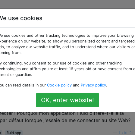
We use cookies
essaye de me connecter,
e use cookies and other tracking technologies to improve your browsing
luid lance le navigateu
xperience on our website, to show you personalized content and targeted
ds, to analyze our website traffic, and to understand where our visitors a
oming from.
lace
y continuing, you consent to our use of cookies and other tracking
echnologies and affirm you're at least 16 years old or have consent from 
arent or guardian.
our mon site Web préféré.
ou can read details in our
Cookie policy
and
Privacy policy
.
j'essaie de me connecter au site Web dans l'application Flu
OK, enter website!
ar défaut (dans mon cas, Safari) se lance à la place.
cter? Pourquoi mon application Fluid diffère-t-elle la
par défaut lorsque j'essaie de me connecter au site Web?
p
fluid.app
—
Todd Dit