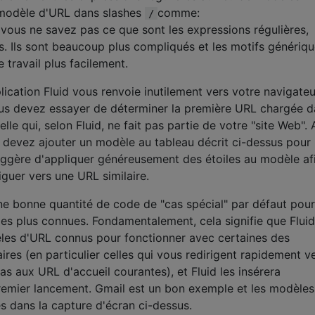
 modèle d'URL dans slashes
comme:
/
i vous ne savez pas ce que sont les expressions régulières,
s. Ils sont beaucoup plus compliqués et les motifs génériq
 travail plus facilement.
ication Fluid vous renvoie inutilement vers votre navigateu
ous devez essayer de déterminer la première URL chargée 
lle qui, selon Fluid, ne fait pas partie de votre "site Web".
 devez ajouter un modèle au tableau décrit ci-dessus pour
uggère d'appliquer généreusement des étoiles au modèle af
guer vers une URL similaire.
une bonne quantité de code de "cas spécial" par défaut pour
les plus connues. Fondamentalement, cela signifie que Fluid
les d'URL connus pour fonctionner avec certaines des
ires (en particulier celles qui vous redirigent rapidement v
s aux URL d'accueil courantes), et Fluid les insérera
mier lancement. Gmail est un bon exemple et les modèles
s dans la capture d'écran ci-dessus.