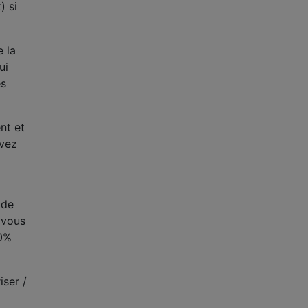
) si
e la
ui
és
nt et
avez
 de
 vous
00%
iser /