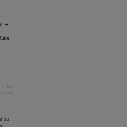
t ->
uTube
—
Leo
source
ai pu
n