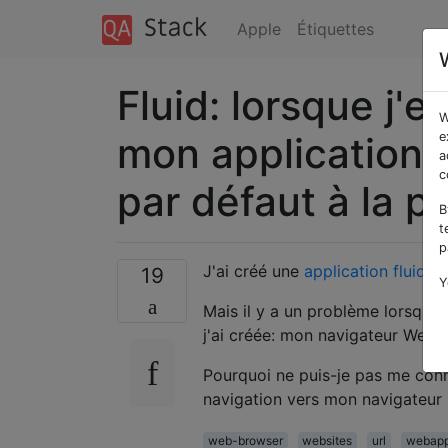
Apple
Étiquettes
Fluid: lorsque j'
W
mon application F
e
a
c
par défaut à la p
B
t
p
J'ai créé une
application fluide
p
19
Y
Mais il y a un problème lorsque 
j'ai créée: mon navigateur Web p
Pourquoi ne puis-je pas me conne
navigation vers mon navigateur 
web-browser
websites
url
webap