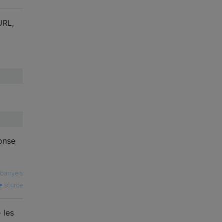
URL,
onse
barryels
source
 les