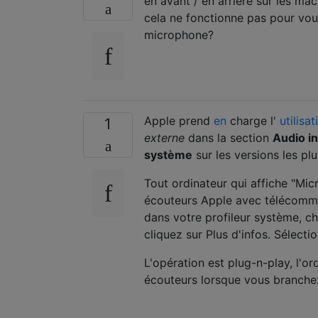
en avant / en arrière sur les mac
cela ne fonctionne pas pour vous
microphone?
Apple prend
en
charge l'
utilisa
1
externe
dans la section
Audio
i
système
sur les versions les pl
Tout ordinateur qui affiche "Mic
écouteurs Apple avec télécomma
dans votre profileur système, c
cliquez sur Plus d'infos. Sélecti
L'opération est plug-n-play, l'
écouteurs lorsque vous branche