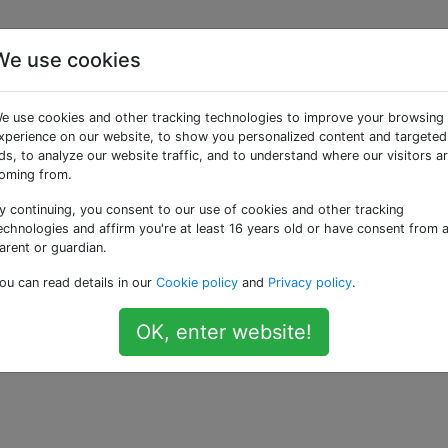
We use cookies
les écouteurs iPhone
e use cookies and other tracking technologies to improve your browsing
ne sur mon MacBook?
xperience on our website, to show you personalized content and targeted
ds, to analyze our website traffic, and to understand where our visitors a
oming from.
y continuing, you consent to our use of cookies and other tracking
 celui intégré aux écouteurs de mon iPhone. Je veux essaye
echnologies and affirm you're at least 16 years old or have consent from 
c branché le casque sur le port microphone. Je suis ensuite 
arent or guardian.
 Entrée et j'ai sélectionné Line In. Il ne semble pas que ce
ou can read details in our
Cookie policy
and
Privacy policy
.
. Devrait-il?
OK, enter website!