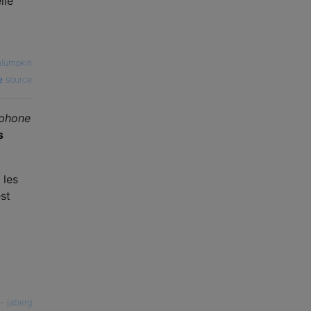
lle
mlumpkin
source
phone
s
 les
st
—
jaberg