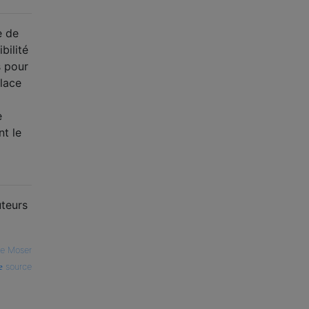
e de
bilité
s pour
place
e
nt le
uteurs
ve Moser
source