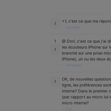
+1, c'est ce que ma répons
—
jmlumpkin
1
@ Dori, c'est ce que j'ai d
les écouteurs iPhone sur 
branché sur une prise mic
iPhone), un ou les deux éc
—
drfrogsplat
OK, de nouvelles question
ligne, les préférences sont
interne? Dans le premier 
(par rapport au micro lui-m
micro interne?
—
Dori