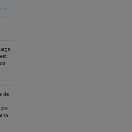
frogsplat
source
harge
est
urs
e de
icro
t le