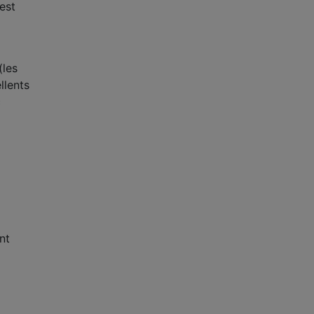
est
(les
llents
c
nt