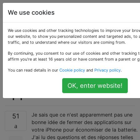
Apple
Étiquettes
Account
We use cookies
Pourquoi est-il
We use cookies and other tracking technologies to improve your bro
our website, to show you personalized content and targeted ads, to 
traffic, and to understand where our visitors are coming from.
préférable que la
By continuing, you consent to our use of cookies and other tracking 
batterie d'un iPhone
affirm you're at least 16 years old or have consent from a parent or g
You can read details in our
Cookie policy
and
Privacy policy
.
ne ferme PAS les
OK, enter website!
applications?
Je sais que ce n'est apparemment pas une
51
bonne idée de fermer des applications sur
votre iPhone pour économiser de la batterie.
J'ai lu des questions et des réponses telles