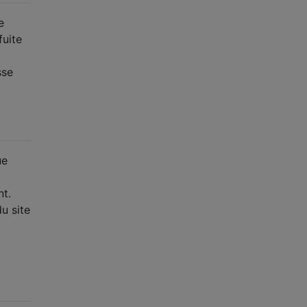
e
fuite
sse
ue
nt.
u site