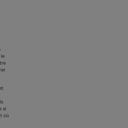
s
 le
tre
rer
et
ls
 si
nt où