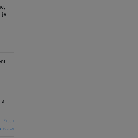
me,
 je
ent
la
—
Stuart
source