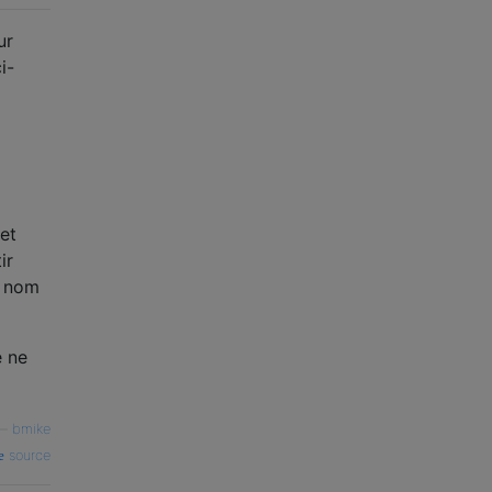
ur
i-
et
ir
e nom
e ne
—
bmike
source