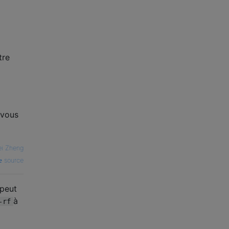
tre
 vous
ei Zheng
source
 peut
à
-rf