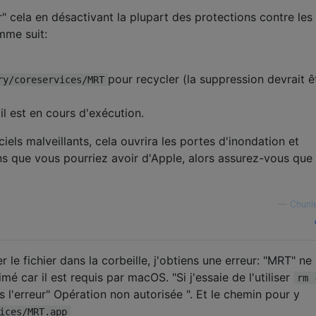
" cela en désactivant la plupart des protections contre les
mme suit:
pour recycler (la suppression devrait ê
ry/coreservices/MRT
il est en cours d'exécution.
iels malveillants, cela ouvrira les portes d'inondation et
ns que vous pourriez avoir d'Apple, alors assurez-vous que
—
Chunl
 le fichier dans la corbeille, j'obtiens une erreur: "MRT" ne
é car il est requis par macOS. "Si j'essaie de l'utiliser
rm 
ns l'erreur" Opération non autorisée ". Et le chemin pour y
ices/MRT.app