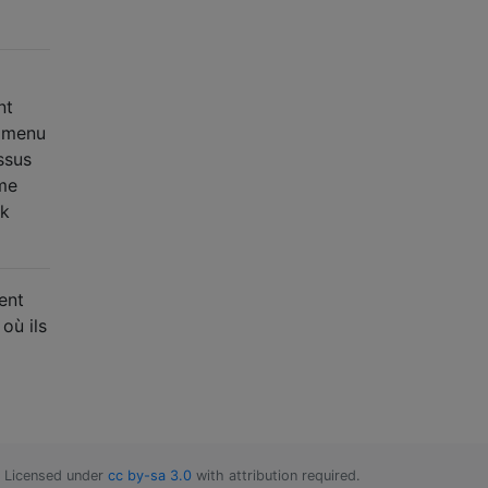
nt
u menu
ssus
me
ok
ent
où ils
Licensed under
cc by-sa 3.0
with attribution required.