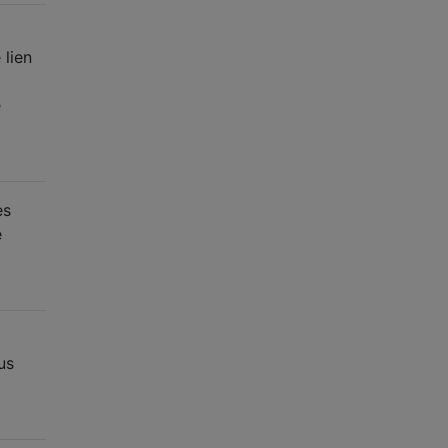
 lien
e
es
e
us