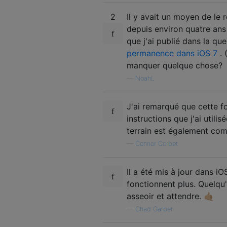
2
Il y avait un moyen de le 
depuis environ quatre ans 
que j'ai publié dans la qu
permanence dans iOS 7
. 
manquer quelque chose?
—
NoahL
J'ai remarqué que cette fo
instructions que j'ai utili
terrain est également co
—
Connor Corbet
Il a été mis à jour dans i
fonctionnent plus. Quelqu'
asseoir et attendre. 🤙🏼
—
Chad Garber