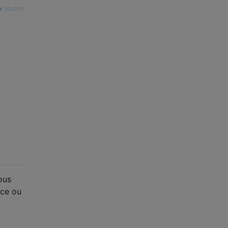
source
ous
èce ou