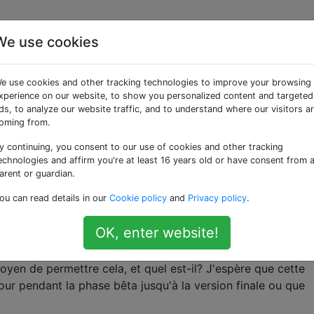
We use cookies
nte du signal en mode 
e use cookies and other tracking technologies to improve your browsing
n iOS 11
xperience on our website, to show you personalized content and targeted
ds, to analyze our website traffic, and to understand where our visitors a
oming from.
y continuing, you consent to our use of cookies and other tracking
première version bêta publique d'iOS 11. Comme
certains l'o
echnologies and affirm you're at least 16 years old or have consent from 
ieures (première version bêta du développeur), l'utilisatio
arent or guardian.
r basculer de manière permanente votre indice de signal de
ou can read details in our
Cookie policy
and
Privacy policy
.
age ci-dessous) semble ne plus fonctionner (pour obtenir d
céder via iOS 10, voir
Mode iPhone Field Test en permanenc
OK, enter website!
moyen de permettre cela, et quel est-il? J'espère que cette
our pendant la phase bêta jusqu'à la version finale ou que