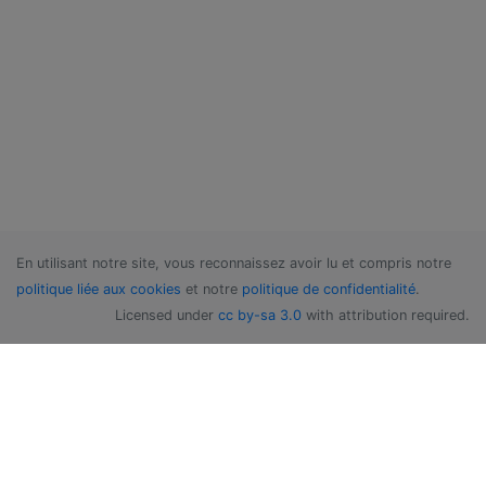
En utilisant notre site, vous reconnaissez avoir lu et compris notre
politique liée aux cookies
et notre
politique de confidentialité
.
Licensed under
cc by-sa 3.0
with attribution required.