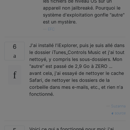
les fichiers de niveau OS sur un
appareil non jailbreaké. Pourquoi le
système d'exploitation gonfle "autre"
est un mystère.
—
EFC
J'ai installé l'iExplorer, puis je suis allé dans
6
le dossier iTunes_Controls Music et j'ai tout
nettoyé, y compris les sous-dossiers. Mon
"autre" est passé de 2,9 Go à ZERO ...
avant cela, j'ai essayé de nettoyer le cache
Safari, de nettoyer les dossiers de la
corbeille dans mes e-mails, etc., et rien n'a
fonctionné.
—
Suzanna
source
Voici ce qui a fonctionné pour moi: j'ai