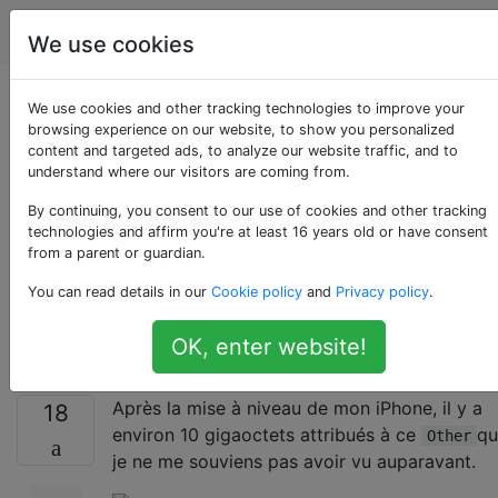
Apple
Étiquettes
Account
We use cookies
Pourquoi mon iPhone
We use cookies and other tracking technologies to improve your
browsing experience on our website, to show you personalized
content and targeted ads, to analyze our website traffic, and to
utilise-t-il autant
understand where our visitors are coming from.
d'espace «autre»
By continuing, you consent to our use of cookies and other tracking
technologies and affirm you're at least 16 years old or have consent
from a parent or guardian.
après la mise à
You can read details in our
Cookie policy
and
Privacy policy
.
niveau vers iOS 5?
OK, enter website!
Après la mise à niveau de mon iPhone, il y a
18
environ 10 gigaoctets attribués à ce
qu
Other
je ne me souviens pas avoir vu auparavant.