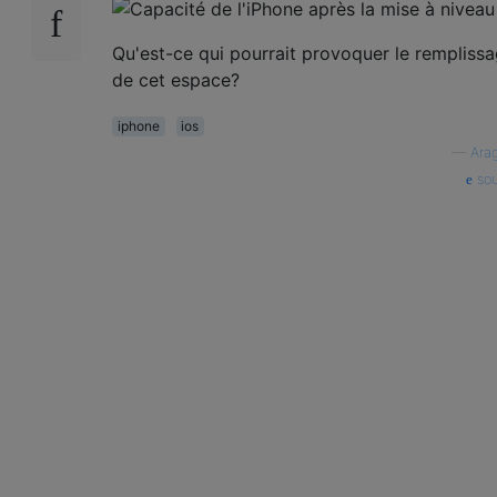
Qu'est-ce qui pourrait provoquer le rempliss
de cet espace?
iphone
ios
—
Ara
sou