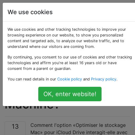
Apple
Étiquettes
Account
We use cookies
Comment «Optimiser
We use cookies and other tracking technologies to improve your
browsing experience on our website, to show you personalized
content and targeted ads, to analyze our website traffic, and to
le stockage Mac»
understand where our visitors are coming from.
pour iCloud Drive
By continuing, you consent to our use of cookies and other tracking
technologies and affirm you're at least 16 years old or have
consent from a parent or guardian.
interagit-il avec
You can read details in our
Cookie policy
and
Privacy policy
.
Spotlight et Time
OK, enter website!
Machine?
Comment l'option «Optimiser le stockage
13
Mac» pour iCloud Drive interagit-elle avec