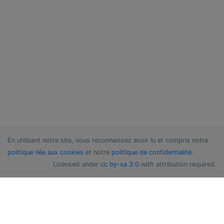
En utilisant notre site, vous reconnaissez avoir lu et compris notre
politique liée aux cookies
et notre
politique de confidentialité
.
Licensed under
cc by-sa 3.0
with attribution required.