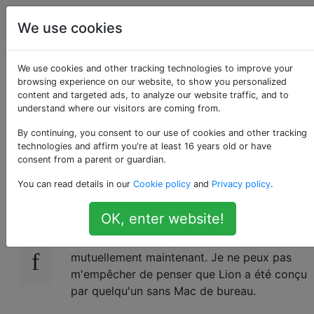
Apple
Étiquettes
Account
We use cookies
Affichage continu de
We use cookies and other tracking technologies to improve your
browsing experience on our website, to show you personalized
content and targeted ads, to analyze our website traffic, and to
deux pages dans
understand where our visitors are coming from.
Lion Preview?
By continuing, you consent to our use of cookies and other tracking
technologies and affirm you're at least 16 years old or have
consent from a parent or guardian.
You can read details in our
Cookie policy
and
Privacy policy
.
Existe-t-il un moyen de récupérer la vue côte
14
à côte de Snow Leopard avec le défilement
OK, enter website!
continu? Dans le menu Affichage de Lion
Preview, il semble qu'ils s'excluent
mutuellement maintenant. Je ne peux pas
m'empêcher de penser que Lion a été conçu
par quelqu'un sans Mac de bureau.