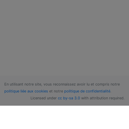
En utilisant notre site, vous reconnaissez avoir lu et compris notre
politique liée aux cookies
et notre
politique de confidentialité
.
Licensed under
cc by-sa 3.0
with attribution required.