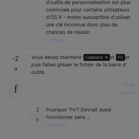
d'outils de personnalisation est plus
conviviale pour certains utilisateurs
d'OS X - moins susceptible d'utiliser
une clé inconnue donc plus de
chances de réussir.
—
bmike
Vous devez maintenir
et
et
-2
Command ⌘
Fn
puis
faites glisser le fichier de la barre d'
outils.
—
Chloe
source
2
Pourquoi 'Fn'? Devrait aussi
fonctionner sans ...
—
nohillside