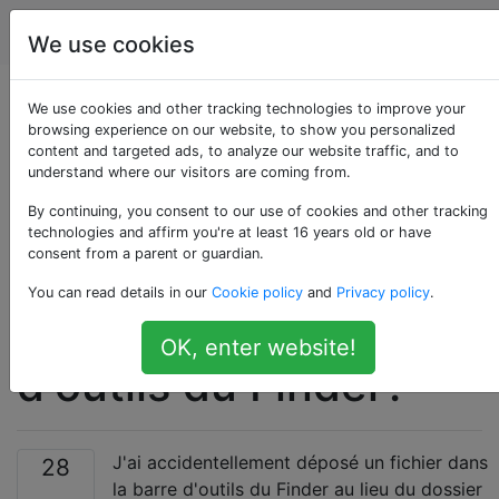
Apple
Étiquettes
Account
We use cookies
Comment supprimer
We use cookies and other tracking technologies to improve your
browsing experience on our website, to show you personalized
content and targeted ads, to analyze our website traffic, and to
une icône de
understand where our visitors are coming from.
raccourci de fichier
By continuing, you consent to our use of cookies and other tracking
technologies and affirm you're at least 16 years old or have
consent from a parent or guardian.
accidentellement
You can read details in our
Cookie policy
and
Privacy policy
.
supprimé de la barre
OK, enter website!
d'outils du Finder?
J'ai accidentellement déposé un fichier dans
28
la barre d'outils du Finder au lieu du dossier