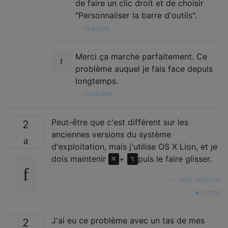
de faire un clic droit et de choisir
"Personnaliser la barre d'outils".
—
jtbandes
Merci ça marche parfaitement. Ce
problème auquel je fais face depuis
longtemps.
—
Siddharth
Peut-être que c'est différent sur les
2
anciennes versions du système
d'exploitation, mais j'utilise OS X Lion, et je
dois maintenir
+
puis le faire glisser.
⌘
⌥
—
Nick Hayhurst
source
J'ai eu ce problème avec un tas de mes
2