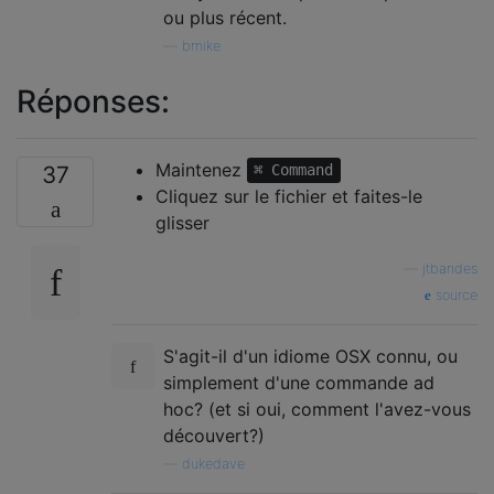
ou plus récent.
—
bmike
Réponses:
Maintenez
37
⌘ Command
Cliquez sur le fichier et faites-le
glisser
—
jtbandes
source
S'agit-il d'un idiome OSX connu, ou
simplement d'une commande ad
hoc? (et si oui, comment l'avez-vous
découvert?)
—
dukedave