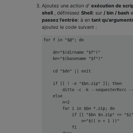
Ajoutez une
action d'
exécution de scri
shell
, définissez
Shell:
sur
/ bin / bash
e
passez l'entrée:
à en
tant qu'argument
ajoutez le
code
suivant :
for
 f 
in
"$@"
;
do
    dn
=
"$(dirname "
$f
")"
    bn
=
"$(basename "
$f
")"
    cd 
"$dn"
||
exit
if
[[
!
-
e 
"$bn.zip"
]];
then
        ditto 
-
c 
-
k 
--
sequesterRsrc 
-
else
        n
=
2
for
 i 
in
 $bn 
*.
zip
;
do
if
[[
"$bn $n.zip"
==
"$i
                n
=
"$(( n + 1 ))"
fi