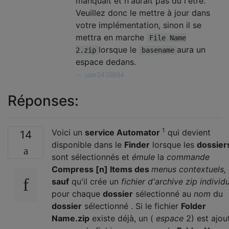
manquait et n'aurait pas dû l'être.
Veuillez donc le mettre à jour dans
votre implémentation, sinon il se
mettra en marche
File Name
lorsque le
aura un
2.zip
basename
espace dedans.
—
user3439894
Réponses:
1
Voici un
service Automator
qui devient
14
disponible dans le
Finder
lorsque les
dossier
sont sélectionnés et
émule
la
commande
Compress [n] Items des
menus contextuels,
sauf
qu'il crée un
fichier d'archive zip individ
pour chaque
dossier
sélectionné au
nom
du
dossier
sélectionné . Si le fichier
Folder
Name.zip
existe déjà, un (
espace
2) est ajou