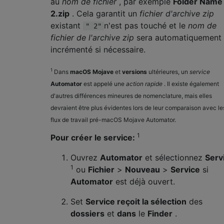
au
nom de fichier
, par exemple
Folder Name
2.zip
. Cela garantit un
fichier d'archive zip
existant
n'est pas touché et le
nom de
" 2"
fichier de l'archive zip
sera automatiquement
incrémenté si nécessaire.
1
Dans
macOS Mojave
et
versions
ultérieures, un
service
Automator
est appelé une
action rapide
. Il existe également
d'autres différences mineures de nomenclature, mais elles
devraient être plus évidentes lors de leur comparaison avec le
flux de travail pré-macOS Mojave Automator.
1
Pour créer le service:
Ouvrez
Automator
et sélectionnez
Serv
1
ou
Fichier
>
Nouveau
>
Service
si
Automator
est déjà ouvert.
Set
Service reçoit la sélection
des
dossiers
et
dans
le
Finder
.