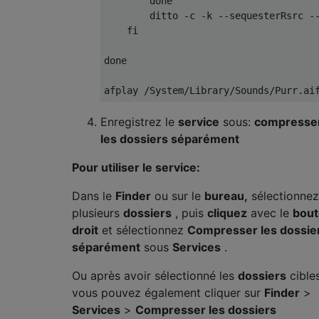
done
        ditto 
-
c 
-
k 
--
sequesterRsrc 
-
fi
done
afplay 
/
System
/
Library
/
Sounds
/
Purr
.
ai
Enregistrez le
service
sous:
compresse
les dossiers séparément
Pour utiliser le service:
Dans le
Finder
ou sur le
bureau,
sélectionnez
plusieurs
dossiers
, puis
cliquez
avec le
bou
droit
et sélectionnez
Compresser les dossie
séparément
sous
Services
.
Ou après avoir sélectionné les
dossiers
cibles
vous pouvez également cliquer sur
Finder
>
Services
>
Compresser les dossiers