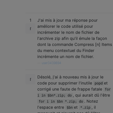
1
J'ai mis à jour ma réponse pour
améliorer le code utilisé pour
incrémenter le nom de fichier de
l'archive zip afin qu'il émule la façon
dont la commande Compress [n] Items
du menu contextuel du Finder
incrémente un nom de fichier.
—
user3439894
Désolé, j'ai à nouveau mis à jour le
code pour supprimer l'inutile
et
popd
corrigé une faute de frappe fatale
for
, qui aurait dû l'être
i in $bn*.zip; do
. Notez
for i in $bn *.zip; do
l'espace entre
et
, il
$bn
*.zip