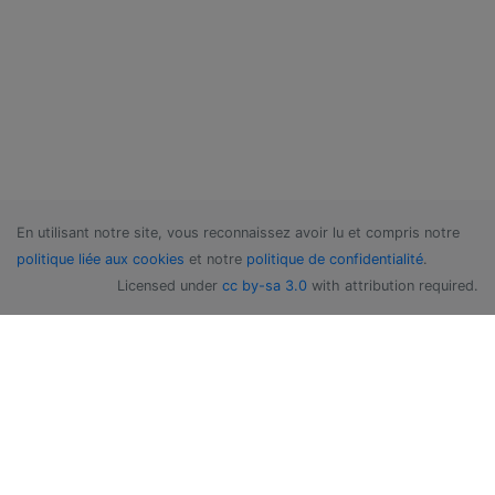
En utilisant notre site, vous reconnaissez avoir lu et compris notre
politique liée aux cookies
et notre
politique de confidentialité
.
Licensed under
cc by-sa 3.0
with attribution required.