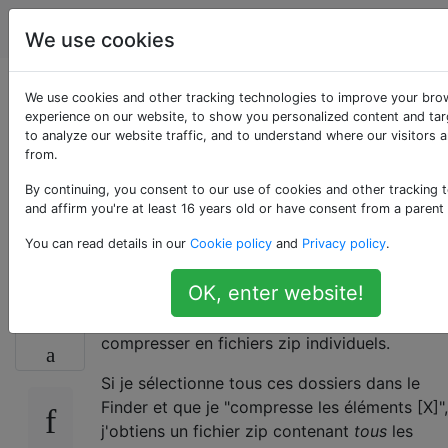
Apple
Étiquettes
Account
We use cookies
Compressez par lots
We use cookies and other tracking technologies to improve your bro
experience on our website, to show you personalized content and tar
to analyze our website traffic, and to understand where our visitors 
plusieurs dossiers en
from.
fichiers zip
By continuing, you consent to our use of cookies and other tracking 
and affirm you're at least 16 years old or have consent from a parent
individuels
You can read details in our
Cookie policy
and
Privacy policy
.
OK, enter website!
J'ai des dizaines de dossiers que je dois
12
compresser en fichiers zip individuels.
Si je sélectionne tous ces dossiers dans le
Finder et que je "compresse les éléments [X]",
j'obtiens un fichier zip contenant
tous
les