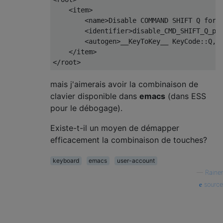
    <item>

        <name>Disable COMMAND SHIFT Q for L
        <identifier>disable_CMD_SHIFT_Q_pri
        <autogen>__KeyToKey__ KeyCode::Q, V
    </item>

mais j'aimerais avoir la combinaison de
clavier disponible dans
emacs
(dans ESS
pour le débogage).
Existe-t-il un moyen de démapper
efficacement la combinaison de touches?
keyboard
emacs
user-account
—
Rainer
source