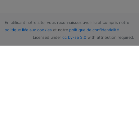
En utilisant notre site, vous reconnaissez avoir lu et compris notre
politique liée aux cookies
et notre
politique de confidentialité
.
Licensed under
cc by-sa 3.0
with attribution required.