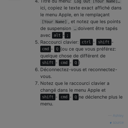
Titre du menu:
Log Out [Your Name]…
ici, copiez le texte exact affiché dans
le menu Apple, en le remplaçant
, et notez que les points
[Your Name]
de suspension
doivent être tapés
…
avec
-
alt
;
Raccourci clavier:
-
-
ctrl
shift
-
(ou ce que vous préférez:
cmd
Q
quelque chose de différent de
-
-
)
shift
cmd
Q
Déconnectez-vous et reconnectez-
vous.
Notez que le raccourci clavier a
changé dans le menu Apple et
-
-
ne déclenche plus le
shift
cmd
Q
menu.
—
Ashley
source