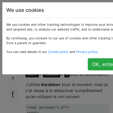
Apple
Étiquettes
Account
We use cookies
Désactiver Shift Cmd
We use cookies and other tracking technologies to improve your bro
and targeted ads, to analyze our website traffic, and to understand w
Q pour la
By continuing, you consent to our use of cookies and other tracking t
from a parent or guardian.
déconnexion
You can read details in our
Cookie policy
and
Privacy policy
.
OK, ente
Je voudrais désactiver le raccourci clavier
14
+
+
pour la déconnexion.
Shift
Command
Q
J'utilise
Karabiner
pour le moment, mais je
n'ai réussi à le désactiver complètement
qu'en utilisant le xml suivant:
<?xml version="1.0"?>

<root>
