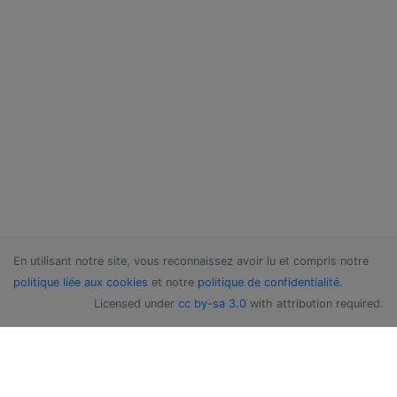
En utilisant notre site, vous reconnaissez avoir lu et compris notre
politique liée aux cookies
et notre
politique de confidentialité
.
Licensed under
cc by-sa 3.0
with attribution required.