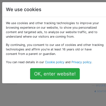
Apple
Étiquettes
Account
We use cookies
Comment supprimer
We use cookies and other tracking technologies to improve your
browsing experience on our website, to show you personalized
content and targeted ads, to analyze our website traffic, and to
un livre d'iBooks
understand where our visitors are coming from.
By continuing, you consent to our use of cookies and other tracking
technologies and affirm you're at least 16 years old or have
J'ai "acheté" un livre gratuit sur iBooks Store,
25
consent from a parent or guardian.
le livre est sur mon iCloud.
You can read details in our
Cookie policy
and
Privacy policy
.
Maintenant, je voudrais le supprimer, mais je
ne trouve pas de moyen de le faire.
OK, enter website!
icloud
books
—
enzotib
source