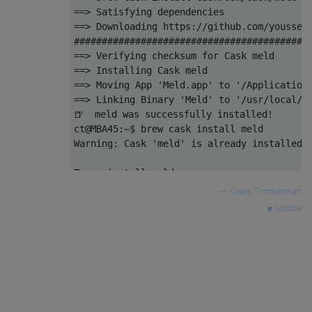
==> Satisfying dependencies

==> Downloading https://github.com/yousseb/
###########################################
==> Verifying checksum for Cask meld

==> Installing Cask meld

==> Moving App 'Meld.app' to '/Applications
==> Linking Binary 'Meld' to '/usr/local/bi
🍺  meld was successfully installed!

ct@MBA45:~$ brew cask install meld

Warning: Cask 'meld' is already installed.

To re-install meld, run:

—
Cees Timmerman
source