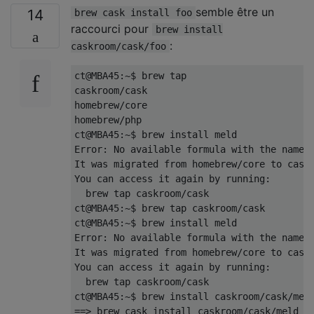
semble être un
14
brew cask install foo
raccourci pour
brew install
:
caskroom/cask/foo
ct@MBA45:~$ brew tap

caskroom/cask

homebrew/core

homebrew/php

ct@MBA45:~$ brew install meld

Error: No available formula with the name "
It was migrated from homebrew/core to caskr
You can access it again by running:

  brew tap caskroom/cask

ct@MBA45:~$ brew tap caskroom/cask

ct@MBA45:~$ brew install meld

Error: No available formula with the name "
It was migrated from homebrew/core to caskr
You can access it again by running:

  brew tap caskroom/cask

ct@MBA45:~$ brew install caskroom/cask/meld
==> brew cask install caskroom/cask/meld 
