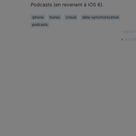
Podcasts (en revenant à iOS 6).
iphone
itunes
icloud
data-synchronization
podcasts
—
daGUY
source