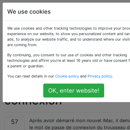
Apple
Étiquettes
Account
We use cookies
OSX demande à
We use cookies and other tracking technologies to improve your bro
experience on our website, to show you personalized content and ta
ads, to analyze our website traffic, and to understand where our visit
plusieurs reprises un
are coming from.
mot de passe de
By continuing, you consent to our use of cookies and other tracking
technologies and affirm you're at least 16 years old or have consent 
a parent or guardian.
connexion au
You can read details in our
Cookie policy
and
Privacy policy
.
trousseau de
OK, enter website!
connexion
Après avoir démarré mon nouvel iMac, il de
57
le mot de passe de connexion du trousseau d