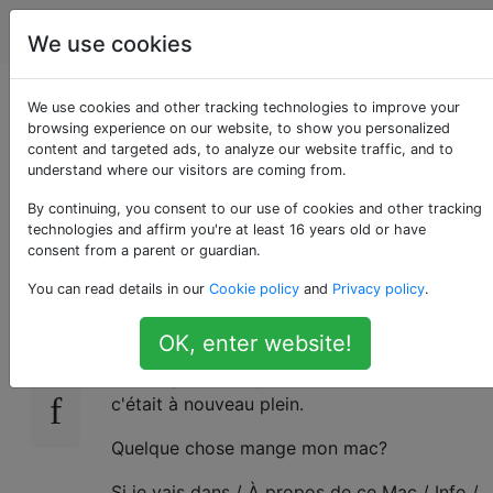
Apple
Étiquettes
Account
We use cookies
Qu'est-ce qui remplit
We use cookies and other tracking technologies to improve your
browsing experience on our website, to show you personalized
content and targeted ads, to analyze our website traffic, and to
mon disque dur si
understand where our visitors are coming from.
vite?
By continuing, you consent to our use of cookies and other tracking
technologies and affirm you're at least 16 years old or have
consent from a parent or guardian.
You can read details in our
Cookie policy
and
Privacy policy
.
Hier soir (parce que mon disque dur était
14
presque plein), j'ai libéré environ 4 Go. Puis je
OK, enter website!
suis revenu sur mon Macbook environ 3
heures plus tard (je l'ai laissé inactif) et
c'était à nouveau plein.
Quelque chose mange mon mac?
Si je vais dans / À propos de ce Mac / Info /