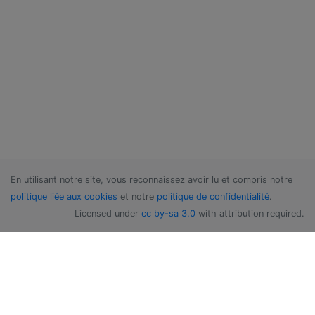
En utilisant notre site, vous reconnaissez avoir lu et compris notre
politique liée aux cookies
et notre
politique de confidentialité
.
Licensed under
cc by-sa 3.0
with attribution required.