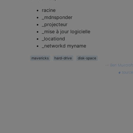
racine
_mdnsponder
_projecteur
_mise à jour logicielle
_locationd
_networkd myname
mavericks
hard-drive
disk-space
—
Ben Muircroft
source