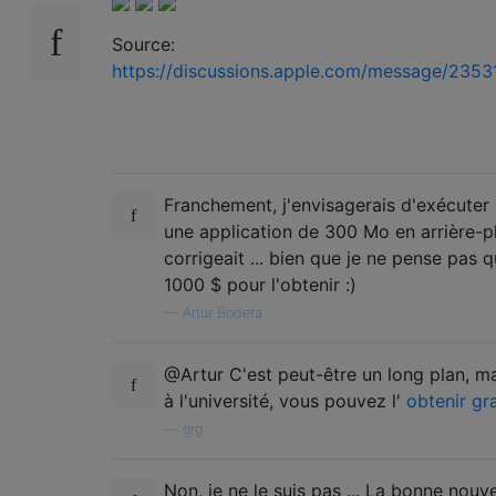
Source:
https://discussions.apple.com/message/23
Franchement, j'envisagerais d'exécuter 
une application de 300 Mo en arrière-pl
corrigeait ... bien que je ne pense pas q
1000 $ pour l'obtenir :)
—
Artur Bodera
@Artur C'est peut-être un long plan, ma
à l'université, vous pouvez l'
obtenir gr
—
grg
Non, je ne le suis pas ... La bonne nouv