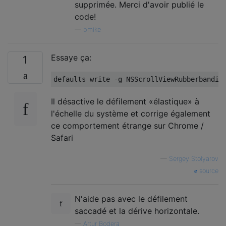
supprimée. Merci d'avoir publié le
code!
—
bmike
Essaye ça:
1
Il désactive le défilement «élastique» à
l'échelle du système et corrige également
ce comportement étrange sur Chrome /
Safari
—
Sergey Stolyarov
source
N'aide pas avec le défilement
saccadé et la dérive horizontale.
—
Artur Bodera