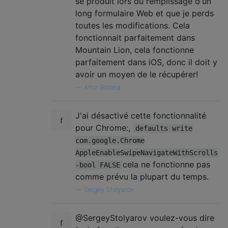
se produit lors du remplissage d'un
long formulaire Web et que je perds
toutes les modifications. Cela
fonctionnait parfaitement dans
Mountain Lion, cela fonctionne
parfaitement dans iOS, donc il doit y
avoir un moyen de le récupérer!
—
Artur Bodera
J'ai désactivé cette fonctionnalité
pour Chrome:,
defaults write
com.google.Chrome
AppleEnableSwipeNavigateWithScrolls
cela ne fonctionne pas
-bool FALSE
comme prévu la plupart du temps.
—
Sergey Stolyarov
@SergeyStolyarov voulez-vous dire