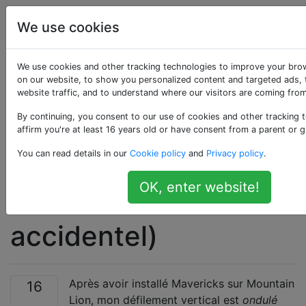
Apple
Étiquettes
Account
We use cookies
Réparer le verrou de
We use cookies and other tracking technologies to improve your bro
on our website, to show you personalized content and targeted ads, 
website traffic, and to understand where our visitors are coming from
défilement vertical
By continuing, you consent to our use of cookies and other tracking 
Mavericks?
affirm you're at least 16 years old or have consent from a parent or g
You can read details in our
Cookie policy
and
Privacy policy
.
(défilement saccadé,
OK, enter website!
retour de safari
accidentel)
Après avoir installé Mavericks sur Mountain
16
Lion, mon défilement vertical est
ondulé