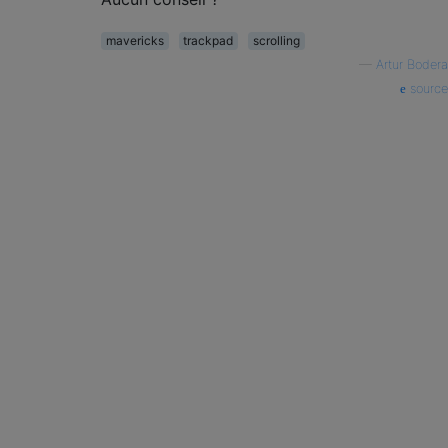
mavericks
trackpad
scrolling
—
Artur Bodera
source