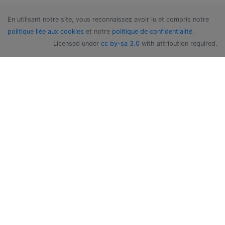
En utilisant notre site, vous reconnaissez avoir lu et compris notre
politique liée aux cookies
et notre
politique de confidentialité
.
Licensed under
cc by-sa 3.0
with attribution required.