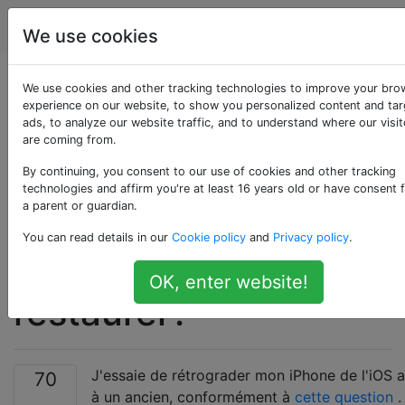
Apple
Étiquettes
Account
We use cookies
Puis-je installer une
We use cookies and other tracking technologies to improve your bro
experience on our website, to show you personalized content and ta
ads, to analyze our website traffic, and to understand where our visit
version iOS de mon
are coming from.
choix en choisissant
By continuing, you consent to our use of cookies and other tracking
technologies and affirm you're at least 16 years old or have consent 
a parent or guardian.
et en choisissant le
You can read details in our
Cookie policy
and
Privacy policy
.
microprogramme à
OK, enter website!
restaurer?
J'essaie de rétrograder mon iPhone de l'iOS a
70
à un ancien, conformément à
cette question
.