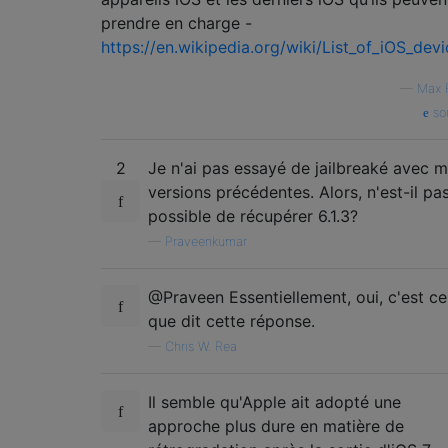
prendre en charge -
https://en.wikipedia.org/wiki/List_of_iOS_dev
—
Max 
so
2
Je n'ai pas essayé de jailbreaké avec 
versions précédentes. Alors, n'est-il pa
possible de récupérer 6.1.3?
—
Praveenkumar
@Praveen Essentiellement, oui, c'est ce
que dit cette réponse.
—
Chris W. Rea
Il semble qu'Apple ait adopté une
approche plus dure en matière de