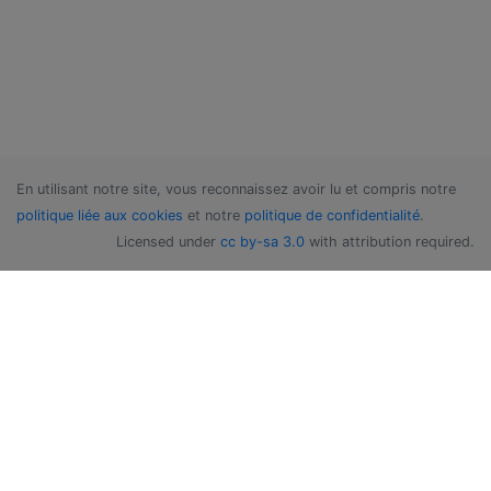
En utilisant notre site, vous reconnaissez avoir lu et compris notre
politique liée aux cookies
et notre
politique de confidentialité
.
Licensed under
cc by-sa 3.0
with attribution required.