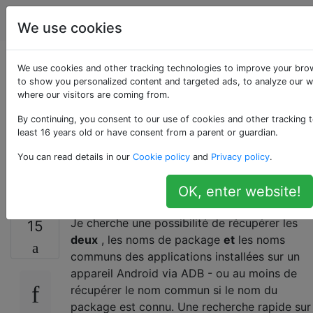
Android
Étiquettes
Account
We use cookies
Obtenir le nom du
We use cookies and other tracking technologies to improve your bro
to show you personalized content and targeted ads, to analyze our we
where our visitors are coming from.
package ET le nom
By continuing, you consent to our use of cookies and other tracking t
commun des
least 16 years old or have consent from a parent or guardian.
You can read details in our
Cookie policy
and
Privacy policy
.
applications via ADB
OK, enter website!
Je cherche une possibilité de récupérer les
15
deux
, les noms de package
et
les noms
communs des applications installées sur un
appareil Android via ADB - ou au moins de
récupérer le nom commun si le nom du
package est connu. Une recherche rapide sur