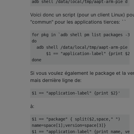
Voici donc un script (pour un client Linux) po
"commun" pour les applications tierces: ``
for pkg in `adb shell pm list packages -3 -
do

  adb shell /data/local/tmp/aapt-arm-pie d 
      $1 == "application-label" {print $2}'
Si vous voulez également le package et la ver
mais dernière ligne de:
à:
$1 == "package" { split($2,space," ")

name=space[1];version=space[3]}
