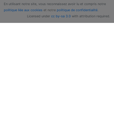
En utilisant notre site, vous reconnaissez avoir lu et compris notre
politique liée aux cookies
et notre
politique de confidentialité
.
Licensed under
cc by-sa 3.0
with attribution required.