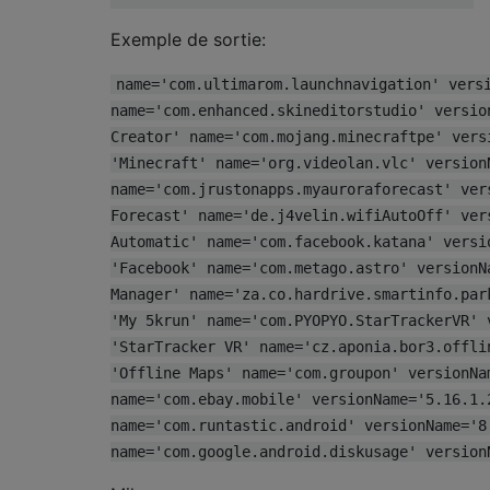
Exemple de sortie:
name='com.ultimarom.launchnavigation' vers
name='com.enhanced.skineditorstudio' versio
Creator' name='com.mojang.minecraftpe' vers
'Minecraft' name='org.videolan.vlc' version
name='com.jrustonapps.myauroraforecast' ver
Forecast' name='de.j4velin.wifiAutoOff' ver
Automatic' name='com.facebook.katana' versi
'Facebook' name='com.metago.astro' versionN
Manager' name='za.co.hardrive.smartinfo.par
'My 5krun' name='com.PYOPYO.StarTrackerVR' 
'StarTracker VR' name='cz.aponia.bor3.offli
'Offline Maps' name='com.groupon' versionNa
name='com.ebay.mobile' versionName='5.16.1.
name='com.runtastic.android' versionName='8
name='com.google.android.diskusage' version