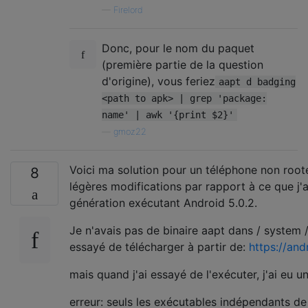
—
Firelord
Donc, pour le nom du paquet
(première partie de la question
d'origine), vous feriez
aapt d badging
<path to apk> | grep 'package:
name' | awk '{print $2}'
—
gmoz22
Voici ma solution pour un téléphone non rooté
8
légères modifications par rapport à ce que j'
génération exécutant Android 5.0.2.
Je n'avais pas de binaire aapt dans / system /
essayé de télécharger à partir de:
https://an
mais quand j'ai essayé de l'exécuter, j'ai eu un
erreur: seuls les exécutables indépendants de 