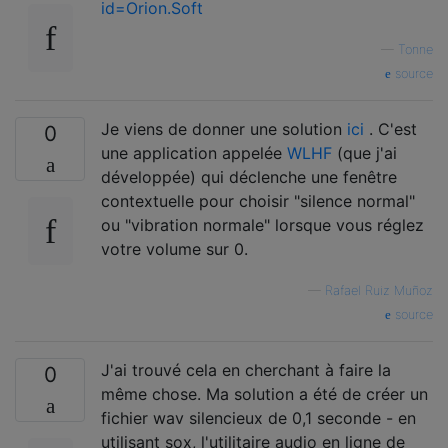
id=Orion.Soft
—
Tonne
source
Je viens de donner une solution
ici
. C'est
0
une application appelée
WLHF
(que j'ai
développée) qui déclenche une fenêtre
contextuelle pour choisir "silence normal"
ou "vibration normale" lorsque vous réglez
votre volume sur 0.
—
Rafael Ruiz Muñoz
source
J'ai trouvé cela en cherchant à faire la
0
même chose. Ma solution a été de créer un
fichier wav silencieux de 0,1 seconde - en
utilisant sox, l'utilitaire audio en ligne de