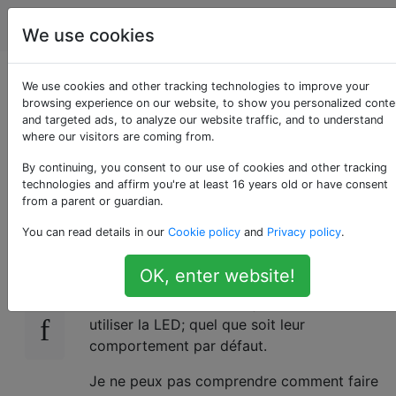
Android
Étiquettes
Account
We use cookies
Lollipop - couper les
We use cookies and other tracking technologies to improve your
browsing experience on our website, to show you personalized conte
and targeted ads, to analyze our website traffic, and to understand
notifications mais pas
where our visitors are coming from.
les appels
By continuing, you consent to our use of cookies and other tracking
technologies and affirm you're at least 16 years old or have consent
from a parent or guardian.
You can read details in our
Cookie policy
and
Privacy policy
.
J'aimerais que les appels téléphoniques
13
sonnent à plein volume et que toutes les
OK, enter website!
autres notifications soient silencieuses. Les
notifications doivent toujours vibrer et / ou
utiliser la LED; quel que soit leur
comportement par défaut.
Je ne peux pas comprendre comment faire