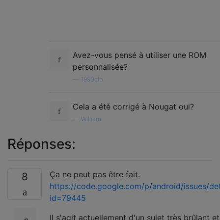
Avez-vous pensé à utiliser une ROM
personnalisée?
—
1990clb
Cela a été corrigé à Nougat oui?
—
William
Réponses:
Ça ne peut pas être fait.
8
https://code.google.com/p/android/issues/det
id=79445
Il s'agit actuellement d'un sujet très brûlant e