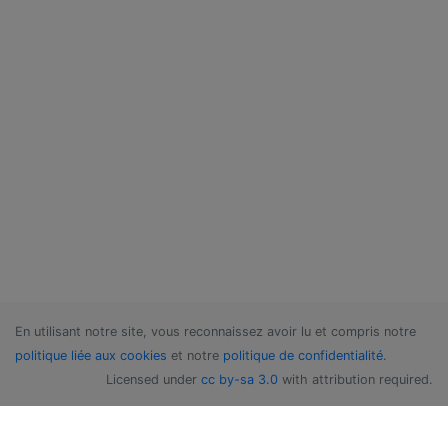
En utilisant notre site, vous reconnaissez avoir lu et compris notre
politique liée aux cookies
et notre
politique de confidentialité
.
Licensed under
cc by-sa 3.0
with attribution required.