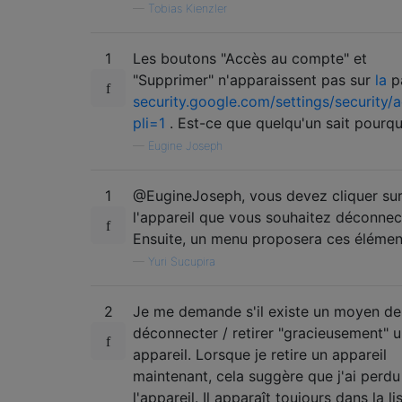
—
Tobias Kienzler
1
Les boutons "Accès au compte" et
"Supprimer" n'apparaissent pas sur
la
p
security.google.com/settings/security/a
pli=1
. Est-ce que quelqu'un sait pourqu
—
Eugine Joseph
1
@EugineJoseph, vous devez cliquer su
l'appareil que vous souhaitez déconnec
Ensuite, un menu proposera ces élémen
—
Yuri Sucupira
2
Je me demande s'il existe un moyen de
déconnecter / retirer "gracieusement" 
appareil. Lorsque je retire un appareil
maintenant, cela suggère que j'ai perdu
l'appareil. Il apparaît toujours dans la lis