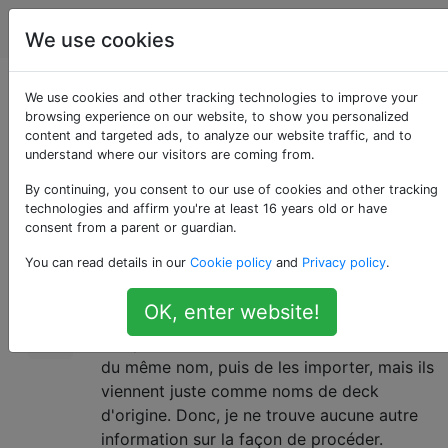
Android
Étiquettes
Account
We use cookies
Comment fusionner
We use cookies and other tracking technologies to improve your
browsing experience on our website, to show you personalized
content and targeted ads, to analyze our website traffic, and to
des decks à Anki?
understand where our visitors are coming from.
By continuing, you consent to our use of cookies and other tracking
technologies and affirm you're at least 16 years old or have
Je reçois une erreur dans Anki qui indique
18
consent from a parent or guardian.
que j'ai trop de decks. Donc, je veux
You can read details in our
Cookie policy
and
Privacy policy
.
fusionner un tas de decks qui sont
essentiellement les mêmes. Mais je ne trouve
OK, enter website!
pas de moyen de le faire. J'ai essayé
d'exporter les decks et de les nommer tous
du même nom, puis de les importer, mais ils
viennent juste comme noms de deck
d'origine. Donc, je ne trouve aucune autre
information sur la façon de procéder.