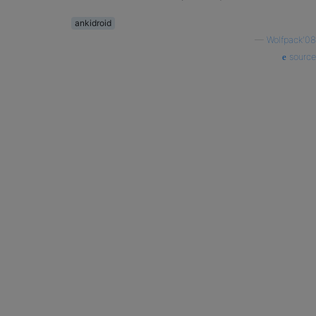
ankidroid
—
Wolfpack'08
source