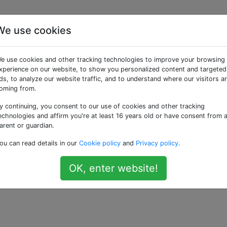
We use cookies
lage de sécurité
e use cookies and other tracking technologies to improve your browsing
xperience on our website, to show you personalized content and targeted
ds, to analyze our website traffic, and to understand where our visitors a
oming from.
y continuing, you consent to our use of cookies and other tracking
r un verrouillage biométrique (comme dans un écran de
echnologies and affirm you're at least 16 years old or have consent from 
roid? par exemple, le déverrouilleur doit passer une emprein
arent or guardian.
'ai lu sur les entreprises en démarrage et des idées générale
ou can read details in our
Cookie policy
and
Privacy policy
.
OK, enter website!