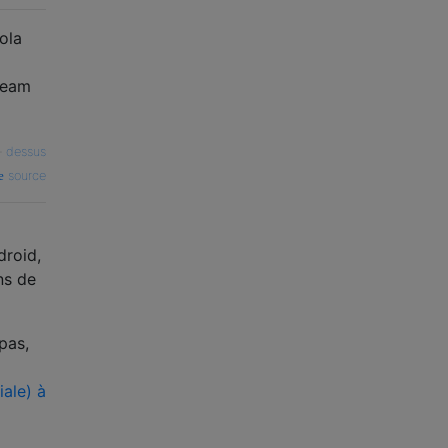
ola
ream
—
dessus
source
droid,
ns de
pas,
iale) à