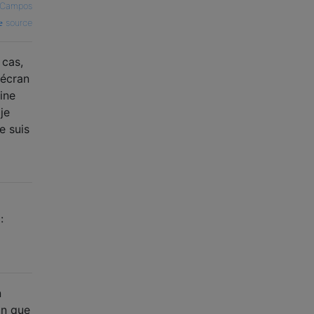
 Campos
source
 cas,
'écran
tine
je
e suis
:
n
on que