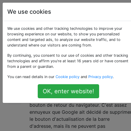
Android
Étiquettes
Account
We use cookies
Bouton arrière
We use cookies and other tracking technologies to improve your
browsing experience on our website, to show you personalized
content and targeted ads, to analyze our website traffic, and to
Chrome 37
understand where our visitors are coming from.
By continuing, you consent to our use of cookies and other tracking
technologies and affirm you're at least 16 years old or have consent
J'ai essayé différentes recherches Google à
12
from a parent or guardian.
ce sujet, mais je n'arrive pas à trouver la
You can read details in our
Cookie policy
and
Privacy policy
.
réponse ou même quelqu'un signalant le
même problème.
OK, enter website!
Je ne peux pas pour la vie de moi trouver le
bouton de retour du navigateur. C'est assez
ennuyeux que Google ait décidé de supprime
le bouton d'actualisation de la barre
d'adresse, mais ils ne peuvent pas