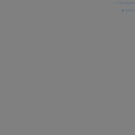
—
Novocaïn
sourc