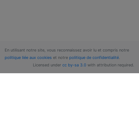
En utilisant notre site, vous reconnaissez avoir lu et compris notre
politique liée aux cookies
et notre
politique de confidentialité
.
Licensed under
cc by-sa 3.0
with attribution required.