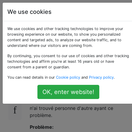
Android
Étiquettes
Account
We use cookies
WiFi haute perte de
We use cookies and other tracking technologies to improve your
browsing experience on our website, to show you personalized
content and targeted ads, to analyze our website traffic, and to
paquets sur le réseau
understand where our visitors are coming from.
domestique
By continuing, you consent to our use of cookies and other tracking
technologies and affirm you're at least 16 years old or have
consent from a parent or guardian.
You can read details in our
Cookie policy
and
Privacy policy
.
J'ai un problème époustouflant que j'essaie
22
de résoudre depuis quelques semaines. Je
OK, enter website!
suis nouveau sur Android et j'ai récemment
acheté Huawei Ideos X5 (Android 2.2.1). Je
n'ai trouvé personne d'autre ayant ce
problème.
Problème: