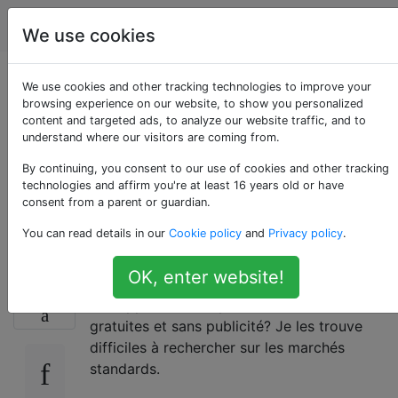
Android
Étiquettes
Account
We use cookies
Marché / catalogue
We use cookies and other tracking technologies to improve your
browsing experience on our website, to show you personalized
content and targeted ads, to analyze our website traffic, and to
pour les applications
understand where our visitors are coming from.
non publicitaires
By continuing, you consent to our use of cookies and other tracking
technologies and affirm you're at least 16 years old or have
consent from a parent or guardian.
gratuites?
You can read details in our
Cookie policy
and
Privacy policy
.
OK, enter website!
Existe-t-il un marché ou un catalogue dédié
15
aux applications (open source ou non)
gratuites et sans publicité? Je les trouve
difficiles à rechercher sur les marchés
standards.