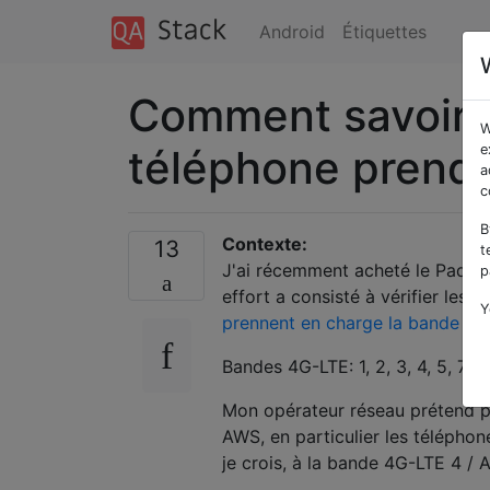
Android
Étiquettes
Comment savoir 
W
téléphone prend
e
a
c
B
Contexte:
13
t
J'ai récemment acheté le Padfone
p
effort a consisté à vérifier les 
Y
prennent en charge la bande LT
Bandes 4G-LTE: 1, 2, 3, 4, 5, 7 et
Mon opérateur réseau prétend p
AWS, en particulier les téléphon
je crois, à la bande 4G-LTE 4 / 