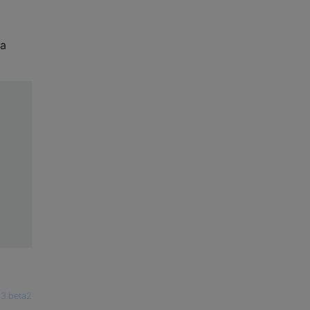
la
13.beta2