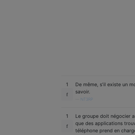
1
De même, s'il existe un mo
savoir.
—
NT3RP
1
Le groupe doit négocier 
que des applications trouv
téléphone prend en charge