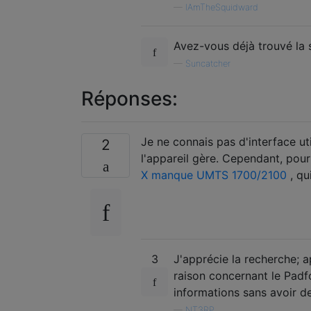
—
IAmTheSquidward
Avez-vous déjà trouvé la 
—
Suncatcher
Réponses:
Je ne connais pas d'interface u
2
l'appareil gère. Cependant, pou
X manque UMTS 1700/2100
, qu
3
J'apprécie la recherche; 
raison concernant le Padf
informations sans avoir de
—
NT3RP