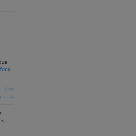
que
fone
—
Brian
source
z
es