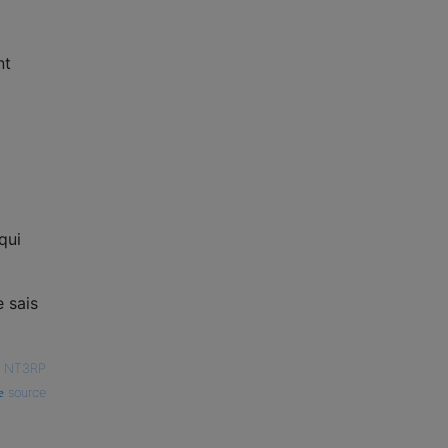
nt
qui
e sais
—
NT3RP
source