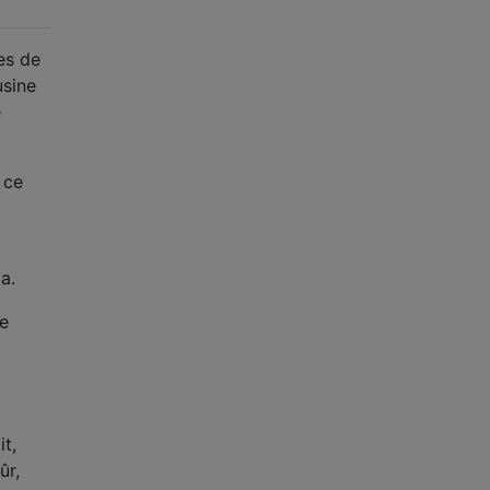
es de
usine
e
 ce
a.
le
t,
ûr,