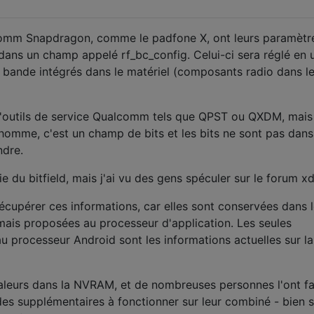
comm Snapdragon, comme le padfone X, ont leurs paramètr
ns un champ appelé rf_bc_config. Celui-ci sera réglé en 
bande intégrés dans le matériel (composants radio dans l
e d'outils de service Qualcomm tels que QPST ou QXDM, mais
 l'homme, c'est un champ de bits et les bits ne sont pas dans
ndre.
e du bitfield, mais j'ai vu des gens spéculer sur le forum xd
 récupérer ces informations, car elles sont conservées dans 
mais proposées au processeur d'application. Les seules
u processeur Android sont les informations actuelles sur la
valeurs dans la NVRAM, et de nombreuses personnes l'ont fai
es supplémentaires à fonctionner sur leur combiné - bien s