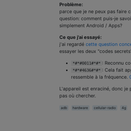
Problème:
parce que je ne peux pas faire co
question: comment puis-je savoi
simplement Android / Apps?
Ce que j'ai essayé:
j'ai regardé
cette question conc
essayer les deux "codes secrets"
: Reconnu co
*#*#0011#*#*
: Cela fait a
*#*#4636#*#*
ressemble à la fréquence.
L'appareil est enraciné, donc je 
pas où chercher.
adb
hardware
cellular-radio
4g