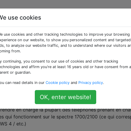
We use cookies
quelles bandes mon
e use cookies and other tracking technologies to improve your browsing
 en charge
xperience on our website, to show you personalized content and targeted
ds, to analyze our website traffic, and to understand where our visitors a
oming from.
y continuing, you consent to our use of cookies and other tracking
echnologies and affirm you're at least 16 years old or have consent from 
 X et j'ai essayé de l'obtenir sur mon réseau. Une partie d
arent or guardian.
informations que j'ai trouvées en ligne et qui
prétend qu'elles
ou can read details in our
Cookie policy
and
Privacy policy
.
E 4
.
OK, enter website!
 17
rendre en charge la plupart des téléphones prenant en cha
es qui fonctionnent sur le spectre 1700/2100 (ce qui corre
AWS 4 / etc.)