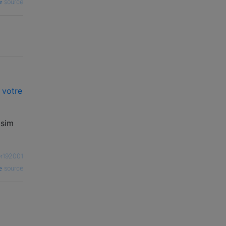
source
 votre
 sim
er192001
source