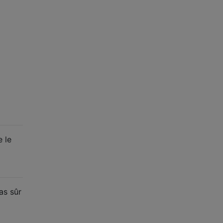
e le
as sûr