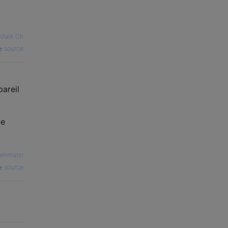
Mark Ch
source
pareil
ue
Rehmann
source