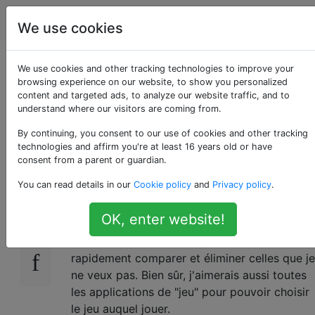
Android
Étiquettes
Account
We use cookies
Comment classer les
We use cookies and other tracking technologies to improve your
browsing experience on our website, to show you personalized
content and targeted ads, to analyze our website traffic, and to
applications sur mon
understand where our visitors are coming from.
téléphone?
By continuing, you consent to our use of cookies and other tracking
technologies and affirm you're at least 16 years old or have
consent from a parent or guardian.
You can read details in our
Cookie policy
and
Privacy policy
.
Je télécharge de nombreuses applications,
17
mais je les oublie. Je voudrais être en mesure
OK, enter website!
de voir toutes mes applications de "prise de
notes", "tâches", etc. Je peux donc
rapidement comparer et éliminer celles que je
ne veux pas. Bien sûr, j'aimerais aussi toutes
les applications de "jeu" pour pouvoir choisir
le jeu auquel jouer.