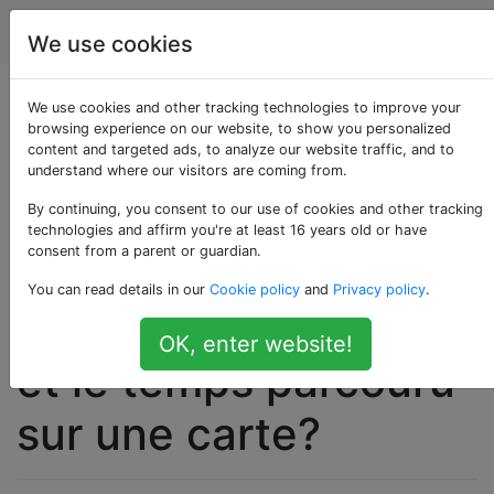
Android
Étiquettes
Account
We use cookies
Existe-t-il une
We use cookies and other tracking technologies to improve your
browsing experience on our website, to show you personalized
content and targeted ads, to analyze our website traffic, and to
application Android
understand where our visitors are coming from.
qui peut utiliser le
By continuing, you consent to our use of cookies and other tracking
technologies and affirm you're at least 16 years old or have
consent from a parent or guardian.
GPS pour suivre ma
You can read details in our
Cookie policy
and
Privacy policy
.
position, ma distance
OK, enter website!
et le temps parcouru
sur une carte?