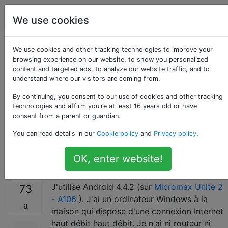
Android
Étiquettes
Account
We use cookies
Comment utiliser
We use cookies and other tracking technologies to improve your
browsing experience on our website, to show you personalized
content and targeted ads, to analyze our website traffic, and to
Internet sous
understand where our visitors are coming from.
Windows sur un
By continuing, you consent to our use of cookies and other tracking
technologies and affirm you're at least 16 years old or have
consent from a parent or guardian.
téléphone Android
You can read details in our
Cookie policy
and
Privacy policy
.
via un câble USB
OK, enter website!
J'utilise Android 4.4.2 (sur
Micromax Unite 2
73
- A106
). J'ai un ordinateur Windows à la
maison qui dispose d'une connexion Internet
haut débit haut débit. Je n'ai ni routeur ni