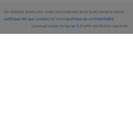
En utilisant notre site, vous reconnaissez avoir lu et compris notre
politique liée aux cookies
et notre
politique de confidentialité
.
Licensed under
cc by-sa 3.0
with attribution required.