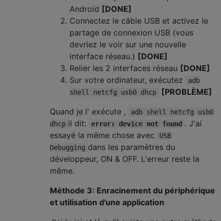
Android
[DONE]
Connectez le câble USB et activez le
partage de connexion USB (vous
devriez le voir sur une nouvelle
interface réseau.)
[DONE]
Relier les 2 interfaces réseau
[DONE]
Sur votre ordinateur, exécutez
adb
[PROBLÈME]
shell netcfg usb0 dhcp
Quand je l' exécute ,
adb shell netcfg usb0
il dit:
. J'ai
dhcp
error: device not found
essayé la même chose avec
USB
dans les paramètres du
Debugging
développeur, ON & OFF. L'erreur reste la
même.
Méthode 3: Enracinement du périphérique
et utilisation d'une application