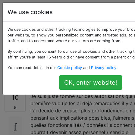
Android
Étiquettes
Account
We use cookies
Qu'est-ce qui se
We use cookies and other tracking technologies to improve your bro
our website, to show you personalized content and targeted ads, to 
traffic, and to understand where our visitors are coming from.
cache derrière ces
By continuing, you consent to our use of cookies and other tracking 
autorisations Gmail /
affirm you're at least 16 years old or have consent from a parent or g
You can read details in our
Cookie policy
and
Privacy policy
.
GTalk?
OK, enter website!
Je suis juste tombé sur des autorisations qui 
10
première vue (je les ai déjà remarquées il y 
j'ai décidé de creuser plus profondément en
pensant aux implications possibles, j'aimerais
quelles fonctionnalités / données ils donnent 
pourrait devenir assez personnel / sensible: