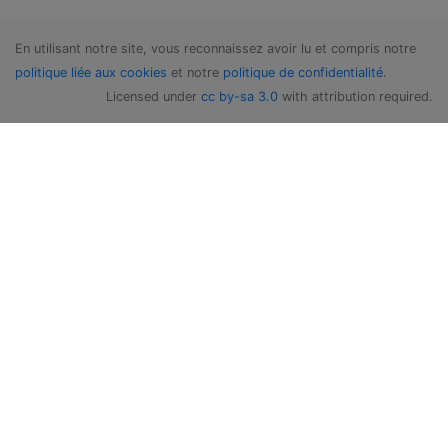
En utilisant notre site, vous reconnaissez avoir lu et compris notre
politique liée aux cookies
et notre
politique de confidentialité
.
Licensed under
cc by-sa 3.0
with attribution required.