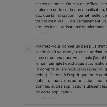
et très alarmant. On m'a dit, officieus
a plus de code sur la personnalisation, l
etc. que la navigation Internet réelle. J
tout si c'est vrai. Il y a certainement 
«toutes les autorisations! dernièrement.
—
RossC
Pourriez-vous donner un peu plus d'inf
l'endroit où vous voyez ces autorisatio
creuser un peu pour vous, mais j'aurai 
le nom
complet
de chaque autorisatio
(y compris le
ou q
android.permission.
début). Gardez à l'esprit que toute appl
définir de nouvelles autorisations pour 
dont les autres applications utilisent le
de cette application.
—
Dan Hulme