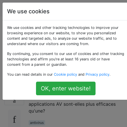
Android
Étiquettes
Account
We use cookies
Est-ce une bonne
We use cookies and other tracking technologies to improve your
browsing experience on our website, to show you personalized
content and targeted ads, to analyze our website traffic, and to
idée / utile d'utiliser
understand where our visitors are coming from.
deux applications
By continuing, you consent to our use of cookies and other tracking
technologies and affirm you're at least 16 years old or have
consent from a parent or guardian.
antivirus sur Android?
You can read details in our
Cookie policy
and
Privacy policy
.
OK, enter website!
Est-ce un gaspillage de charger deux
12
applications antivirus sur votre mobile? Deux
applications AV sont-elles plus efficaces
qu'une?
antivirus