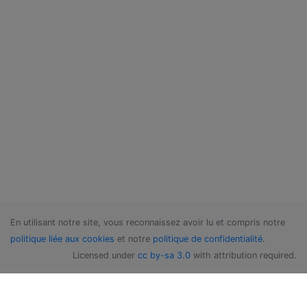
En utilisant notre site, vous reconnaissez avoir lu et compris notre
politique liée aux cookies
et notre
politique de confidentialité
.
Licensed under
cc by-sa 3.0
with attribution required.