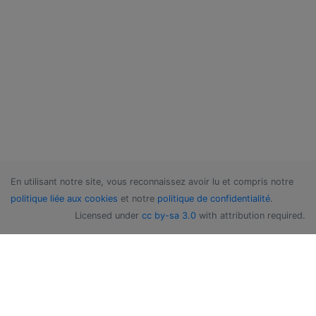
En utilisant notre site, vous reconnaissez avoir lu et compris notre
politique liée aux cookies
et notre
politique de confidentialité
.
Licensed under
cc by-sa 3.0
with attribution required.