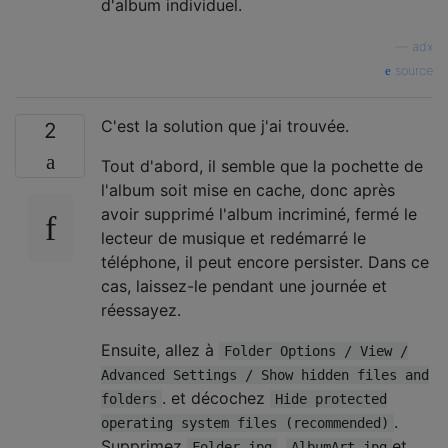
d'album individuel.
—
adx
source
C'est la solution que j'ai trouvée.
2
Tout d'abord, il semble que la pochette de
l'album soit mise en cache, donc après
avoir supprimé l'album incriminé, fermé le
lecteur de musique et redémarré le
téléphone, il peut encore persister. Dans ce
cas, laissez-le pendant une journée et
réessayez.
Ensuite, allez à
Folder Options / View /
Advanced Settings / Show hidden files and
. et décochez
folders
Hide protected
.
operating system files (recommended)
Supprimez
,
et
Folder.jpg
AlbumArt.jpg