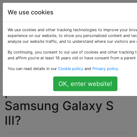
Android
Étiquettes
Account
We use cookies
Comment modifier la
We use cookies and other tracking technologies to improve your bro
experience on our website, to show you personalized content and tar
analyze our website traffic, and to understand where our visitors are
pochette d'album
By continuing, you consent to our use of cookies and other tracking 
incorrecte sur le
and affirm you're at least 16 years old or have consent from a parent
You can read details in our
Cookie policy
and
Privacy policy
.
lecteur de musique
OK, enter website!
par défaut du
Samsung Galaxy S
III?