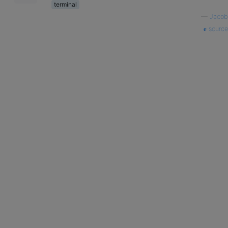
terminal
—
Jacob
source