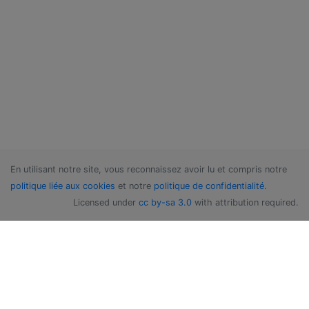
En utilisant notre site, vous reconnaissez avoir lu et compris notre
politique liée aux cookies
et notre
politique de confidentialité
.
Licensed under
cc by-sa 3.0
with attribution required.