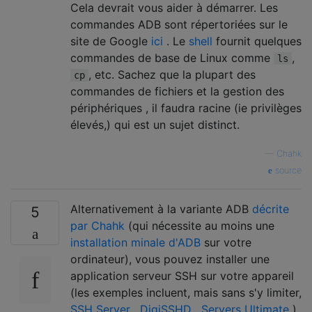
Cela devrait vous aider à démarrer. Les
commandes ADB sont répertoriées sur le
site de Google
ici
. Le
shell
fournit quelques
commandes de base de Linux comme
,
ls
, etc. Sachez que la plupart des
cp
commandes de fichiers et la gestion des
périphériques , il faudra racine (ie privilèges
élevés,) qui est un sujet distinct.
—
Chahk
source
Alternativement à la variante ADB
décrite
5
par Chahk
(qui nécessite au moins une
installation minale d'ADB
sur votre
ordinateur), vous pouvez installer une
application serveur SSH sur votre appareil
(les exemples incluent, mais sans s'y limiter,
SSH Server
,
DigiSSHD
,
Servers Ultimate
).