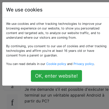
Android
Étiquettes
Account
We use cookies
terminal sur un
We use cookies and other tracking technologies to improve your
browsing experience on our website, to show you personalized
content and targeted ads, to analyze our website traffic, and to
véritable appareil
understand where our visitors are coming from.
Android à partir du
By continuing, you consent to our use of cookies and other tracking
technologies and affirm you're at least 16 years old or have
consent from a parent or guardian.
PC
You can read details in our
Cookie policy
and
Privacy policy
.
OK, enter website!
Je veux exécuter le terminal sur mon
16
appareil, mais le petit écran est très gênant.
Je me demande s'il est possible d'exécuter le
terminal sur un véritable appareil Android à
partir du PC?