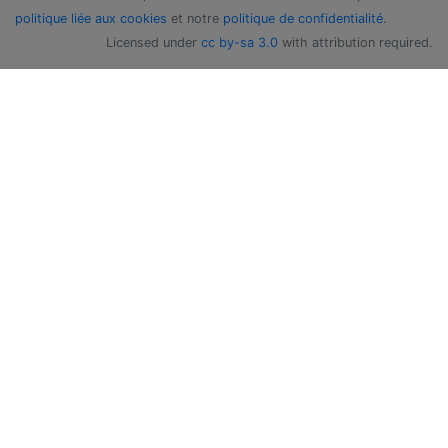
politique liée aux cookies
et notre
politique de confidentialité
.
Licensed under
cc by-sa 3.0
with attribution required.