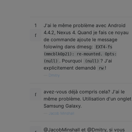
1
J'ai le même problème avec Android
4.4.2, Nexus 4. Quand je fais ce noyau
de commande ajoute le message
folowing dans dmesg:
EXT4-fs
(mmcblk0p21): re-mounted. Opts:
. Pourquoi
? J'ai
(null)
(null)
explicitement demandé
!
rw
—
Dmitry
avez-vous déjà compris cela? J'ai le
même problème. Utilisation d'un onglet
Samsung Galaxy.
—
Jacob Minshall
@JacobMinshall et @Dmitry, si vous