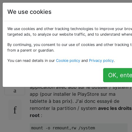
Android
Étiquettes
Account
We use cookies
Impossible de
We use cookies and other tracking technologies to improve your bro
targeted ads, to analyze our website traffic, and to understand where
remonter / système
By continuing, you consent to our use of cookies and other tracking t
from a parent or guardian.
dans rw
You can read details in our
Cookie policy
and
Privacy policy
.
OK, ente
J'essaie désespérément de pousser une
15
application avec adb sur le dossier / system /
app (pour installer le PlayStore sur ma
tablette à bas prix). J'ai donc essayé de
remonter la partition / system
avec les droits
root
: