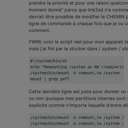
prendre la priorité et pour une raison quelcon
moment donné" parce que link2sd n'a commenc
devrait être possible de modifier le CHEMIN p
ligne de commande à chaque fois que je ou un l
comment.
FWIW, voici le script réel pour mon appareil (
mais j'ai fini par le stocker dans / system / x
#!/system/bin/sh

echo "Remounting /system as RW (read/write)
/system/bin/mount -o remount,rw /system

Cette dernière ligne est juste pour donner un 
ou non (puisque mes partitions internes sont y
explicite comme n'importe laquelle d'entre ell
/system/bin/mount -o remount,rw /system /sy
/system/bin/mount -o remount,rw /system /sy