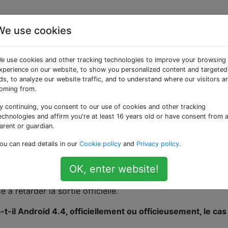
We use cookies
l recevra-t-il la mise 
e use cookies and other tracking technologies to improve your browsing
(KitKat)?
xperience on our website, to show you personalized content and targeted
ds, to analyze our website traffic, and to understand where our visitors a
oming from.
y continuing, you consent to our use of cookies and other tracking
iellement annoncé le 31 octobre 2013.
echnologies and affirm you're at least 16 years old or have consent from 
arent or guardian.
ngements de haut niveau dans KitKat
sur le site officiel du
ou can read details in our
Cookie policy
and
Privacy policy
.
nonce sur le blog officiel d'Android
.)
recevront pas cette mise à jour immédiatement et d’autres n
OK, enter website!
ricant et transporteur choisit souvent d’ajouter ses modific
 à retarder la sortie officielle.
-il Android 4.4, officiellement ou officieusement, le cas