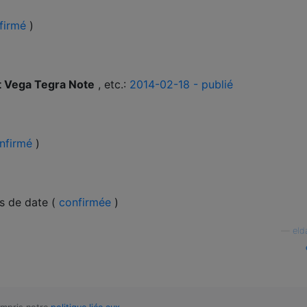
firmé
)
 Vega Tegra Note
, etc.:
2014-02-18 - publié
nfirmé
)
s de date (
confirmée
)
—
eld