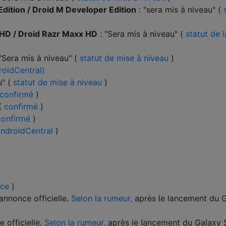
dition / Droid M Developer Edition
: "sera mis à niveau" (
 HD / Droid Razr Maxx HD
: "Sera mis à niveau" (
statut de 
"Sera mis à niveau" (
statut de mise à niveau
)
roidCentral)
u" (
statut de mise à niveau
)
confirmé
)
 (
confirmé
)
confirmé
)
ndroidCentral
)
rce
)
annonce officielle.
Selon la rumeur,
après le lancement du 
 officielle.
Selon la rumeur,
après le lancement du Galaxy 