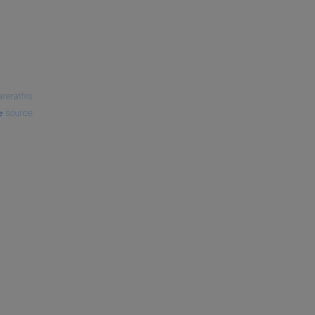
arerathis
source