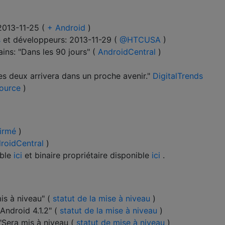
2013-11-25 (
+ Android
)
s
et développeurs: 2013-11-29 (
@HTCUSA
)
ns: "Dans les 90 jours" (
AndroidCentral
)
les deux arrivera dans un proche avenir."
DigitalTrends
ource
)
irmé
)
roidCentral
)
ible
ici
et binaire propriétaire disponible
ici
.
is à niveau" (
statut de la mise à niveau
)
 Android 4.1.2" (
statut de la mise à niveau
)
"Sera mis à niveau (
statut de mise à niveau
)