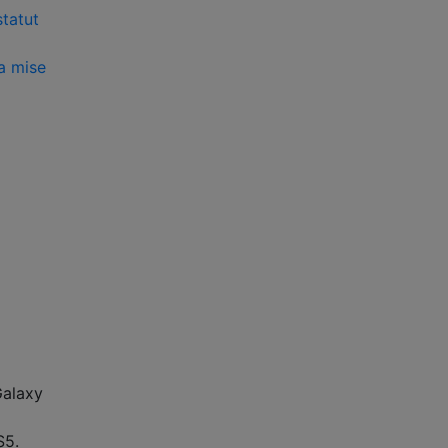
statut
la mise
Galaxy
S5.