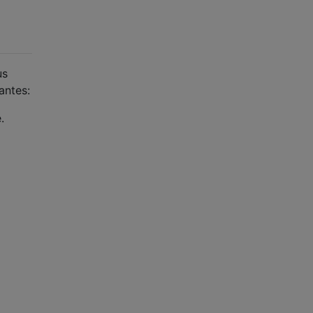
us
antes:
.