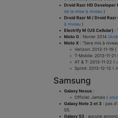
Droid Razr HD Developer E
de la mise à niveau
)
Droid Razr M / Droid Razr
à niveau
)
Electrify M (US Cellular)
: 
Moto G
: février 2014
(And
Moto X
: "Sera mis à nivea
Verizon: 2013-11-19 (
T-Mobile: 2013-11-21
AT & T: 2013-11-22 (
Sprint: 2013-12-12 (
A
Samsung
Galaxy Nexus
:
Officiel:
Jamais
(
sou
Galaxy Note 2 et 3
: pas d'
S5.
Galaxy S3
: aucune annonce