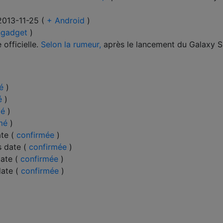
2013-11-25 (
+ Android
)
ngadget
)
officielle.
Selon la rumeur,
après le lancement du Galaxy S
é
)
é
)
mé
)
mé
)
ate (
confirmée
)
s date (
confirmée
)
date (
confirmée
)
date (
confirmée
)