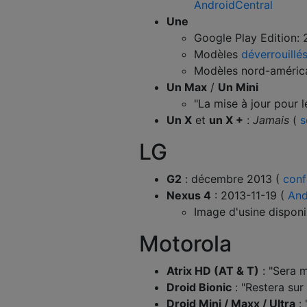
AndroidCentral
Une
Google Play Edition: 
Modèles
déverrouillé
Modèles nord-américai
Un Max
/
Un Mini
"La mise à jour pour 
Un X
et
un X +
:
Jamais
(
s
LG
G2
: décembre 2013 (
conf
Nexus 4
: 2013-11-19 (
And
Image d'usine dispon
Motorola
Atrix HD (AT & T)
: "Sera m
Droid Bionic
: "Restera sur
Droid Mini / Maxx / Ultra
: 