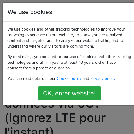
Android
Étiquettes
Account
We use cookies
Comment la
We use cookies and other tracking technologies to improve your
browsing experience on our website, to show you personalized
content and targeted ads, to analyze our website traffic, and to
consommation
understand where our visitors are coming from.
d'énergie pour les
By continuing, you consent to our use of cookies and other tracking
technologies and affirm you're at least 16 years old or have
consent from a parent or guardian.
données via WiFi se
You can read details in our
Cookie policy
and
Privacy policy
.
compare-t-elle aux
OK, enter website!
données via 3G?
(Ignorez LTE pour
l'instant)