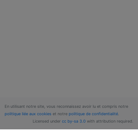
En utilisant notre site, vous reconnaissez avoir lu et compris notre
politique liée aux cookies
et notre
politique de confidentialité
.
Licensed under
cc by-sa 3.0
with attribution required.