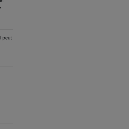
un
e
l peut