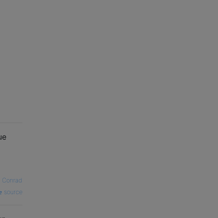
ue
 Conrad
source