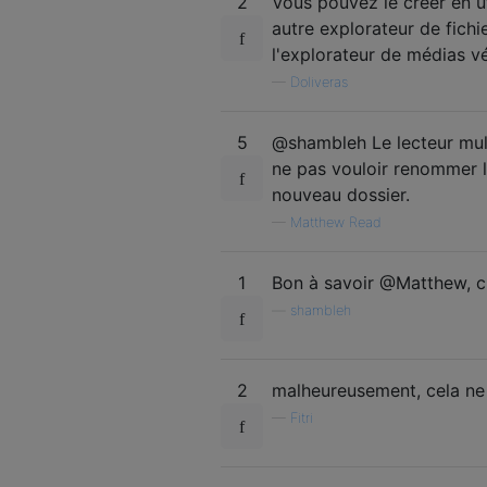
2
Vous pouvez le créer en u
autre explorateur de fichie
l'explorateur de médias vér
—
Doliveras
5
@shambleh Le lecteur mult
ne pas vouloir renommer le
nouveau dossier.
—
Matthew Read
1
Bon à savoir @Matthew, c
—
shambleh
2
malheureusement, cela ne
—
Fitri