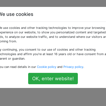
We use cookies
certains dossiers de
e use cookies and other tracking technologies to improve your browsing
teur de musique?
xperience on our website, to show you personalized content and targeted
ds, to analyze our website traffic, and to understand where our visitors a
oming from.
y continuing, you consent to our use of cookies and other tracking
léphone, mais je ne veux pas les entendre quand je joue "To
echnologies and affirm you're at least 16 years old or have consent from 
re certains dossiers d'être ajoutés à la bibliothèque? Quels
arent or guardian.
automatiquement ajoutés?
ou can read details in our
Cookie policy
and
Privacy policy
.
OK, enter website!