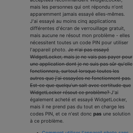
mais les personnes qui ont répondu n'ont
apparemment jamais essayé elles-mêmes.
J'ai essayé au moins cinq applications
différentes d'écran de verrouillage gratuit,
mais aucune ne résout mon problème - elles
nécessitent toutes un code PIN pour utiliser
l'appareil photo.
Je n'ai pas essayé
WidgetLocker, mais je ne vais pas payer pour
une application dont je ne suis pas sûr qu'elle
fonctionnera, surtout lorsque toutes les
autres que j'ai essayées ne fonctionnent pas.
Est-ce que quelqu'un sait avec certitude que
WidgetLocker résout ce problème?
J'ai
également acheté et essayé WidgetLocker,
mais il ne prend pas du tout en charge les
codes PIN, et ce n'est donc
pas
une solution
à ce problème.
Comment utiliser l'appareil photo sans