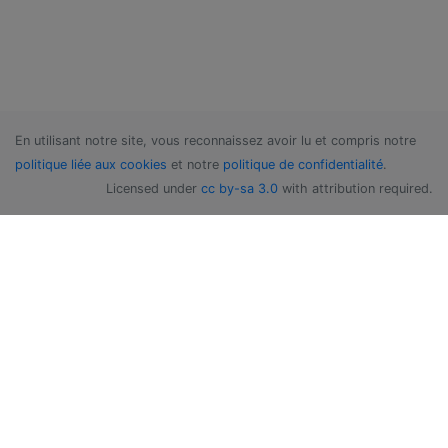
En utilisant notre site, vous reconnaissez avoir lu et compris notre
politique liée aux cookies
et notre
politique de confidentialité
.
Licensed under
cc by-sa 3.0
with attribution required.