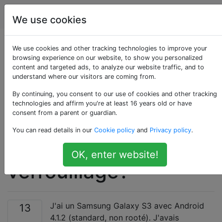
Android
Étiquettes
Account
We use cookies
Comment sauter le
We use cookies and other tracking technologies to improve your
browsing experience on our website, to show you personalized
content and targeted ads, to analyze our website traffic, and to
code PIN pour
understand where our visitors are coming from.
accéder directement
By continuing, you consent to our use of cookies and other tracking
technologies and affirm you're at least 16 years old or have
consent from a parent or guardian.
à la caméra depuis
You can read details in our
Cookie policy
and
Privacy policy
.
l'écran de
OK, enter website!
verrouillage?
J'ai un Samsung Galaxy S3 avec Android
13
4.1.2 (standard, non rooté). J'avais